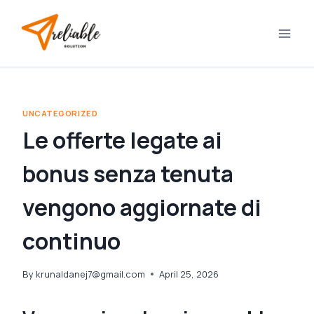
Skip
to
content
UNCATEGORIZED
Le offerte legate ai
bonus senza tenuta
vengono aggiornate di
continuo
By
krunaldanej7@gmail.com
April 25, 2026