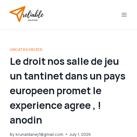
Skip
to
content
UNCATEGORIZED
Le droit nos salle de jeu
un tantinet dans un pays
europeen promet le
experience agree , !
anodin
By
krunaldanej7@gmail.com
July 1, 2026