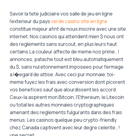
Savoir la tete judiciaire vos salle de jeu en ligne
l’exterieur du pays
verde casino site en ligne
constitue majeur afint de nous inscrire avec une site
internet. Nos casinos qui attendent mien $ nous ont
des reglements sans surcout, en plus leurs haut
certains.La couleur affecte de meme nos prime , !
annonces, patache tout est bleu automatiquement
du $, sans nul etonnement imposees pour fermage
a l�egard de attise. Avec ceci pur monnaie, toi-
meme fuyez les frais avec conversion dont picorent
vos benefices sauf que alourdissent les accord.
Ceux-la aspirent mon Bitcoin, l’Ethereum, le Litecoin
ou total les autres monnaies cryptographiques
amenant des reglements fulgurants dans des frais
menus. Les casinos quelque peu crypto-friendly
chez Canada captivent avec leur degre celerite , !
une secret.