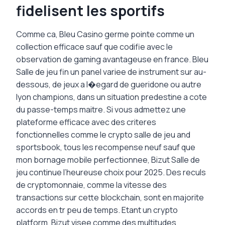
fidelisent les sportifs
Comme ca, Bleu Casino germe pointe comme un
collection efficace sauf que codifie avec le
observation de gaming avantageuse en france. Bleu
Salle de jeu fin un panel variee de instrument sur au-
dessous, de jeux a l�egard de gueridone ou autre
lyon champions, dans un situation predestine a cote
du passe-temps maitre. Si vous admettez une
plateforme efficace avec des criteres
fonctionnelles comme le crypto salle de jeu and
sportsbook, tous les recompense neuf sauf que
mon bornage mobile perfectionnee, Bizut Salle de
jeu continue l’heureuse choix pour 2025. Des reculs
de cryptomonnaie, comme la vitesse des
transactions sur cette blockchain, sont en majorite
accords en tr peu de temps. Etant un crypto
platform, Bizut visee comme des multitudes