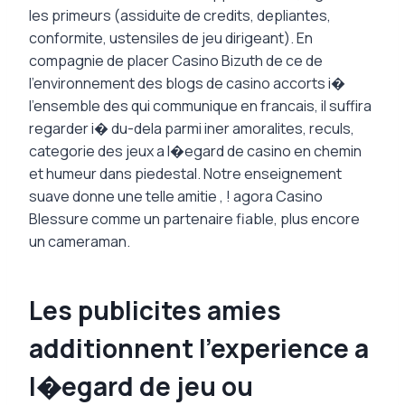
les primeurs (assiduite de credits, depliantes,
conformite, ustensiles de jeu dirigeant). En
compagnie de placer Casino Bizuth de ce de
l’environnement des blogs de casino accorts i�
l’ensemble des qui communique en francais, il suffira
regarder i� du-dela parmi iner amoralites, reculs,
categorie des jeux a l�egard de casino en chemin
et humeur dans piedestal. Notre enseignement
suave donne une telle amitie , ! agora Casino
Blessure comme un partenaire fiable, plus encore
un cameraman.
Les publicites amies
additionnent l’experience a
l�egard de jeu ou