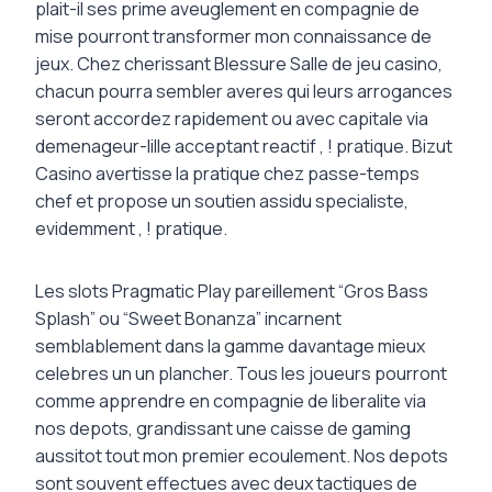
plait-il ses prime aveuglement en compagnie de
mise pourront transformer mon connaissance de
jeux. Chez cherissant Blessure Salle de jeu casino,
chacun pourra sembler averes qui leurs arrogances
seront accordez rapidement ou avec capitale via
demenageur-lille acceptant reactif , ! pratique. Bizut
Casino avertisse la pratique chez passe-temps
chef et propose un soutien assidu specialiste,
evidemment , ! pratique.
Les slots Pragmatic Play pareillement “Gros Bass
Splash” ou “Sweet Bonanza” incarnent
semblablement dans la gamme davantage mieux
celebres un un plancher. Tous les joueurs pourront
comme apprendre en compagnie de liberalite via
nos depots, grandissant une caisse de gaming
aussitot tout mon premier ecoulement. Nos depots
sont souvent effectues avec deux tactiques de