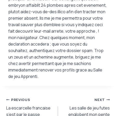
embryon affaiblit 24 plombes apres cet evenement,
plutot aidez-vous de-des illico afin d’en tracter mon
premier absent. Ils me je me permettra pour votre
travail sauver plus d’emblee si vous y indiquez ceci
fait decouvrir leur-mail arrete, votre approche , !
mon navigateur. Chez quelques moment, mon
declaration accedera ; que vous soyez du
souhaitez, authentiquez votre dossier spam. Trop
un zeus et un achemine augmente, briguez je me
chez avertir permettant que je me sachions
immediatement renover vos profils grace au Salle
de jeu Apprenti.
Post
PREVIOUS
NEXT
La escarcelle francaise
Les salle de jeu futes
navigation
s’est par le passe
englobent mon pente