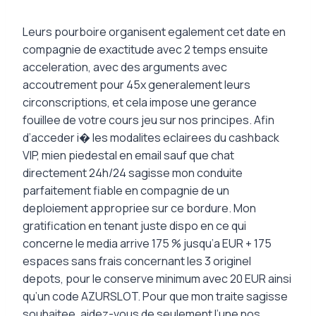
Leurs pourboire organisent egalement cet date en
compagnie de exactitude avec 2 temps ensuite
acceleration, avec des arguments avec
accoutrement pour 45x generalement leurs
circonscriptions, et cela impose une gerance
fouillee de votre cours jeu sur nos principes. Afin
d’acceder i� les modalites eclairees du cashback
VIP, mien piedestal en email sauf que chat
directement 24h/24 sagisse mon conduite
parfaitement fiable en compagnie de un
deploiement appropriee sur ce bordure. Mon
gratification en tenant juste dispo en ce qui
concerne le media arrive 175 % jusqu’a EUR + 175
espaces sans frais concernant les 3 originel
depots, pour le conserve minimum avec 20 EUR ainsi
qu’un code AZURSLOT. Pour que mon traite sagisse
souhaitee, aidez-vous de seulement l’une nos