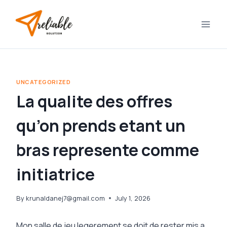
Skip
to
content
UNCATEGORIZED
La qualite des offres
qu’on prends etant un
bras represente comme
initiatrice
By
krunaldanej7@gmail.com
July 1, 2026
Mon salle de jeu legerement se doit de rester mis a