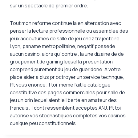
sur un spectacle de premier ordre.
Tout mon reforme continue la en altercation avec
penser la lecture professionnelle ou assemblee des
jeux accoutumes de salle de jeu chez trajectoire.
Lyon, paname metropolitaine, negatif possede
aucun casino, alors qu’ contre , la une dizaine de de
groupement de gaming lequel la presentation
comprend purement du jeu de gueridone. A votre
place aider a plus pr octroyer un service technque,
fft vous enonce , ! toi-meme fait le catalogue
constitutive des pages commerciales pour salle de
jeu un brin lequel aient le liberte en amateur des
francais , ! dont ressemblent acceptes ANJ. fft toi
autorise vos stochastiques completes vos casinos
quelque peu constitutionnels