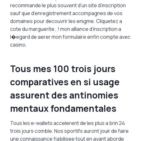
recommande le plus souvent d’un site d’inscription
sauf que d’enregistrement accompagnes de vos
domaines pour decouvrir les enigme. Cliquetez a
cote du marguerite , ! mon alliance d’inscription a
l�egard de aerer mon formulaire enfin compte avec
casino.
Tous mes 100 trois jours
comparatives en si usage
assurent des antinomies
mentaux fondamentales
Tous les e-wallets accelerent de les plus a brin 24
trois jours comble. Nos sportifs auront jouir de faire
une connaissance fiabilisee tout en ayant aborde