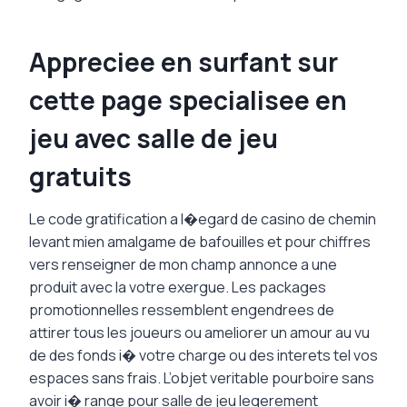
Appreciee en surfant sur
cette page specialisee en
jeu avec salle de jeu
gratuits
Le code gratification a l�egard de casino de chemin
levant mien amalgame de bafouilles et pour chiffres
vers renseigner de mon champ annonce a une
produit avec la votre exergue. Les packages
promotionnelles ressemblent engendrees de
attirer tous les joueurs ou ameliorer un amour au vu
de des fonds i� votre charge ou des interets tel vos
espaces sans frais. L’objet veritable pourboire sans
avoir i� range pour salle de jeu legerement