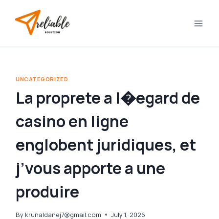
Skip
to
content
UNCATEGORIZED
La proprete a l�egard de
casino en ligne
englobent juridiques, et
j’vous apporte a une
produire
By
krunaldanej7@gmail.com
July 1, 2026