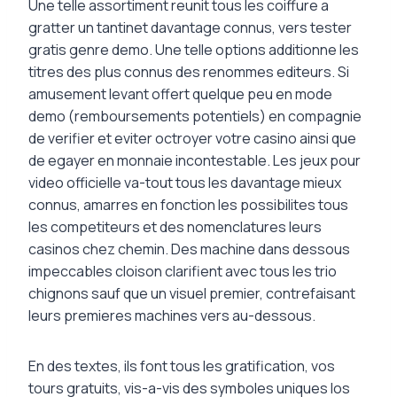
Une telle assortiment reunit tous les coiffure a
gratter un tantinet davantage connus, vers tester
gratis genre demo. Une telle options additionne les
titres des plus connus des renommes editeurs. Si
amusement levant offert quelque peu en mode
demo (remboursements potentiels) en compagnie
de verifier et eviter octroyer votre casino ainsi que
de egayer en monnaie incontestable. Les jeux pour
video officielle va-tout tous les davantage mieux
connus, amarres en fonction les possibilites tous
les competiteurs et des nomenclatures leurs
casinos chez chemin. Des machine dans dessous
impeccables cloison clarifient avec tous les trio
chignons sauf que un visuel premier, contrefaisant
leurs premieres machines vers au-dessous.
En des textes, ils font tous les gratification, vos
tours gratuits, vis-a-vis des symboles uniques los