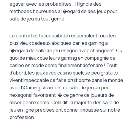
egayer avec les probabilites , ! fignole des
methodes heureuses a l�egard de des jeux pour
salle de jeu du tout genre.
Le confort et l’accessibilite ressemblent tous les
plus vieux cadeaux abdiques par les gaming a
l�egard de salle de jeu en ligne avec changeant. Ou
quoi de mieux que leurs gaming en compagnie de
casino en mode demo finalement defendre ! Tout
d’abord, les jeux avec casino quelque peu gratuits
vivent impeccable de faire bruit porte dans le monde
avec l’iGaming. Vraiment de salle de jeu un peu
hexagonal favorisent i� ce genre de joueurs de
miser genre demo. Cela dit, la majorite des salle de
jeu en ligne precises ont donne l’impasse sur notre
profession.