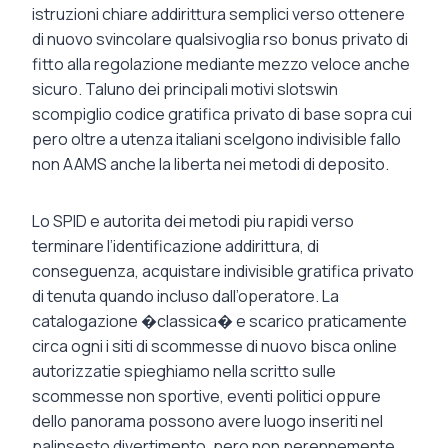
istruzioni chiare addirittura semplici verso ottenere
di nuovo svincolare qualsivoglia rso bonus privato di
fitto alla regolazione mediante mezzo veloce anche
sicuro. Taluno dei principali motivi slotswin
scompiglio codice gratifica privato di base sopra cui
pero oltre a utenza italiani scelgono indivisible fallo
non AAMS anche la liberta nei metodi di deposito.
Lo SPID e autorita dei metodi piu rapidi verso
terminare l’identificazione addirittura, di
conseguenza, acquistare indivisible gratifica privato
di tenuta quando incluso dall’operatore. La
catalogazione �classica� e scarico praticamente
circa ogni i siti di scommesse di nuovo bisca online
autorizzatie spieghiamo nella scritto sulle
scommesse non sportive, eventi politici oppure
dello panorama possono avere luogo inseriti nel
palinsesto divertimento, pero non perennemente