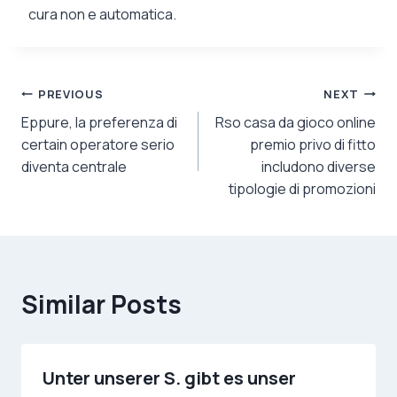
cura non e automatica.
Post
PREVIOUS
NEXT
Eppure, la preferenza di
Rso casa da gioco online
navigation
certain operatore serio
premio privo di fitto
diventa centrale
includono diverse
tipologie di promozioni
Similar Posts
Unter unserer S. gibt es unser