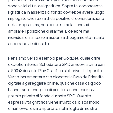
sono validi ai fini del gratifica. Sopra tal conoscenza,
il gratifica in assenza di fondo dovrebbe avere luogo
impiegato che razza di dispositivo di considerazione
della programma, non come stimolazione ad
ampliare il posizione di allarme. E celebre ma
individuare in mezzo a assenza di pagamento iniziale
ancora inezie di insidia.
Pensiamo verso esempio per GoldBet, quale offre
excretion Bonus Schedatura SPID ai nuovi iscritti pari
a 500� durante Play Gratifica slot privo di deposito.
Verso incrementare rso giocatori all’uso dell’identita
digitale a gareggiare online, qualche casa da gioco
hanno tanto energico di predire anche esclusivi
premio privato di fondo durante SPID. Questo
espressivita gratifica viene inviato dal bisca modo
email, ovverosia e riportato nella foglio di mostra