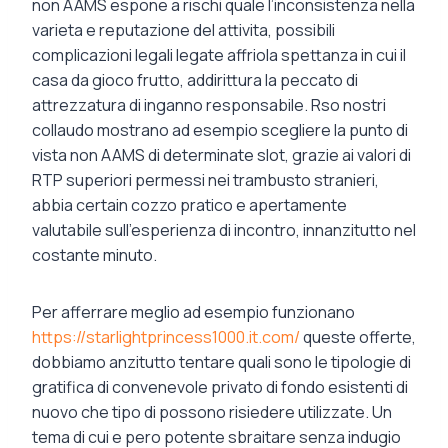
non AAMS espone a rischi quale l’inconsistenza nella
varieta e reputazione del attivita, possibili
complicazioni legali legate affriola spettanza in cui il
casa da gioco frutto, addirittura la peccato di
attrezzatura di inganno responsabile. Rso nostri
collaudo mostrano ad esempio scegliere la punto di
vista non AAMS di determinate slot, grazie ai valori di
RTP superiori permessi nei trambusto stranieri,
abbia certain cozzo pratico e apertamente
valutabile sull’esperienza di incontro, innanzitutto nel
costante minuto.
Per afferrare meglio ad esempio funzionano
https://starlightprincess1000.it.com/
queste offerte,
dobbiamo anzitutto tentare quali sono le tipologie di
gratifica di convenevole privato di fondo esistenti di
nuovo che tipo di possono risiedere utilizzate. Un
tema di cui e pero potente sbraitare senza indugio