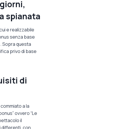
giorni,
la spianata
i e realizzabile
I bonus senza base
i. Sopra questa
ifica privo di base
isiti di
i commiato a la
 bonus” ovvero “Le
ettacolo il
differenti, con