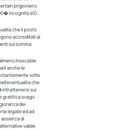
ertain prigioniero
00� incognita 40).
ualita che il posto
ngono accreditati al
menti sul somma.
almeno insecable
rli anche le
costantemente volte
nell’eventualita che
 intrattenersi sui
e gratifica svago
gioranza dei
erte legate ed ad
n assenza di
lternative valide