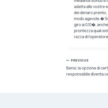
mediante bonus e se
adatta alle vostre 
dei denaro premio, 
modo agevole.� Sol
giro ai 0,10�, anch
prontezza quali si
razza di l’operator
Post
PREVIOUS
Bensi, la opzione di ce
navigation
responsabile diventa c