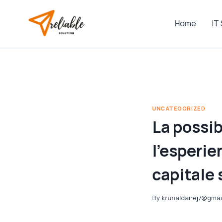
Skip
to
Home
IT
content
UNCATEGORIZED
La possib
l’esperie
capitale 
By
krunaldanej7@gmai