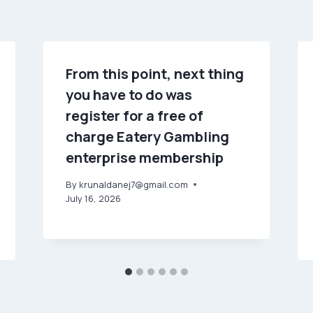
From this point, next thing
you have to do was
register for a free of
charge Eatery Gambling
enterprise membership
By
krunaldanej7@gmail.com
July 16, 2026