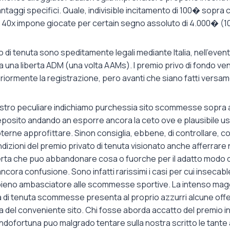
ntaggi specifici. Quale, indivisible incitamento di 100� sopra c
a 40x impone giocate per certain segno assoluto di 4.000� (1
 di tenuta sono speditamente legali mediante Italia, nell’event
a una liberta ADM (una volta AAMs). I premio privo di fondo ve
iormente la registrazione, pero avanti che siano fatti versa
stro peculiare indichiamo purchessia sito scommesse sopra 
eposito andando an esporre ancora la ceto ove e plausibile usa
terne approfittare. Sinon consiglia, ebbene, di controllare, 
dizioni del premio privato di tenuta visionato anche afferrare 
ferta che puo abbandonare cosa o fuorche per il adatto modo di
ncora confusione. Sono infatti rarissimi i casi per cui insecabl
ieno ambasciatore alle scommesse sportive. La intenso mag
a di tenuta scommesse presenta al proprio azzurri alcune off
sta del conveniente sito. Chi fosse aborda accatto del premio i
ofortuna puo malgrado tentare sulla nostra scritto le tante a