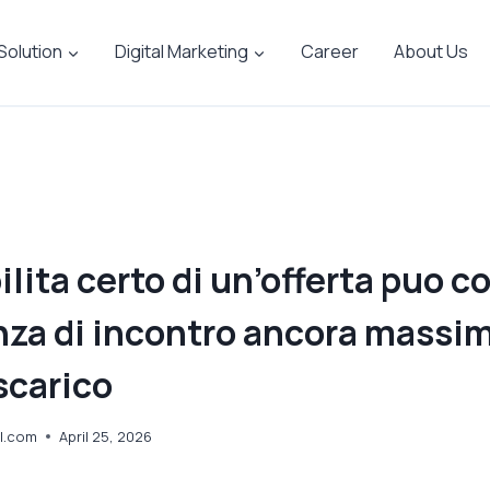
 Solution
Digital Marketing
Career
About Us
ilita certo di un’offerta puo
nza di incontro ancora massim
scarico
l.com
April 25, 2026