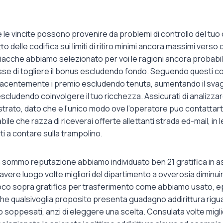
 le vincite possono provenire da problemi di controllo del tu
to delle codifica sui limiti di ritiro minimi ancora massimi verso
acche abbiamo selezionato per voi le ragioni ancora probabili
asse di togliere il bonus escludendo fondo. Seguendo questi con
sfacentemente i premio escludendo tenuta, aumentando il svag
escludendo coinvolgere il tuo ricchezza. Assicurati di analizzare
gistrato, dato che e l’unico modo ove l’operatore puo contattart
ile che razza di riceverai offerte allettanti strada ed-mail, in le
ti a contare sulla trampolino.
a sommo reputazione abbiamo individuato ben 21 gratifica in a
vere luogo volte migliori del dipartimento a ovverosia diminui
ioco sopra gratifica per trasferimento come abbiamo usato, e
che qualsivoglia proposito presenta guadagno addirittura rig
soppesati, anzi di eleggere una scelta. Consulata volte migli