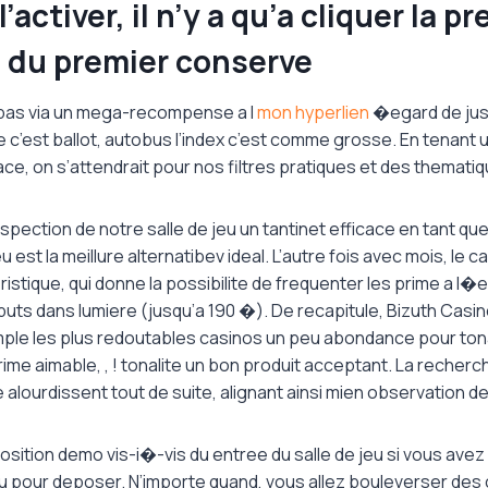
’activer, il n’y a qu’a cliquer la 
t du premier conserve
 pas via un mega-recompense a l
mon hyperlien
�egard de jus
e c’est ballot, autobus l’index c’est comme grosse. En tenant
place, on s’attendrait pour nos filtres pratiques et des themat
spection de notre salle de jeu un tantinet efficace en tant que
u est la meillure alternatibev ideal. L’autre fois avec mois, le c
stique, qui donne la possibilite de frequenter les prime a l
ebuts dans lumiere (jusqu’a 190 �). De recapitule, Bizuth Casi
le les plus redoutables casinos un peu abondance pour tona
rime aimable, , ! tonalite un bon produit acceptant. La recherch
e alourdissent tout de suite, alignant ainsi mien observation d
osition demo vis-i�-vis du entree du salle de jeu si vous ave
u pour deposer. N’importe quand, vous allez bouleverser des