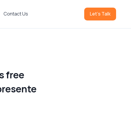
Contact Us
Let's Talk
s free
epresente