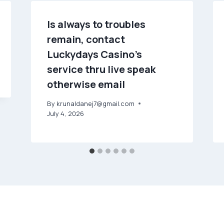
Is always to troubles
remain, contact
Luckydays Casino’s
service thru live speak
otherwise email
By
krunaldanej7@gmail.com
July 4, 2026