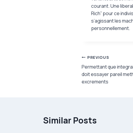
courant. Une liber
Rich” pour ce indi
s’agissant les mach
personnellement.
Post
PREVIOUS
Permettant que integra
navigation
doit essayer pareil me
excrements
Similar Posts