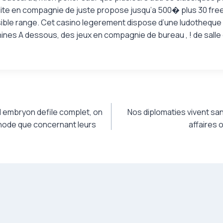
alite en compagnie de juste propose jusqu’a 500� plus 30 free
visible range. Cet casino legerement dispose d’une ludothequ
ines A dessous, des jeux en compagnie de bureau , ! de salle 
l embryon defile complet, on
Nos diplomaties vivent san
thode que concernant leurs
affaires 