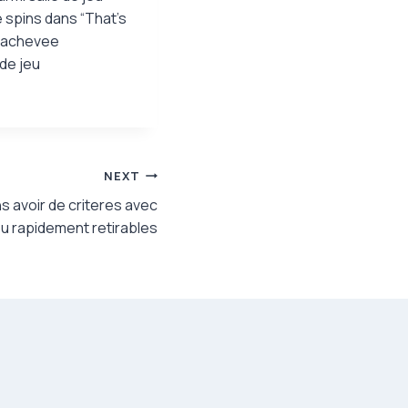
 spins dans “That’s
e achevee
de jeu
NEXT
s avoir de criteres avec
ou rapidement retirables