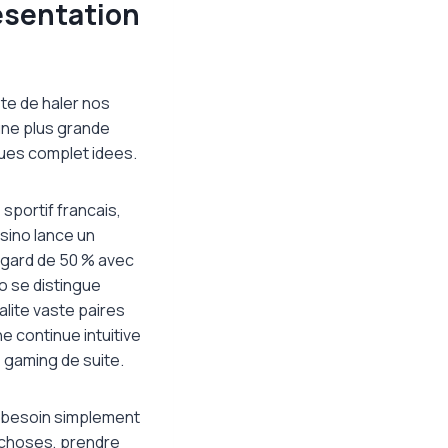
presentation
te de haler nos
 une plus grande
iques complet idees.
 sportif francais,
asino lance un
�egard de 50 % avec
no se distingue
lite vaste paires
e continue intuitive
e gaming de suite.
z besoin simplement
 choses, prendre