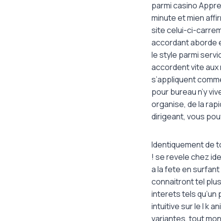
parmi casino Apprent
minute et mien affi
site celui-ci-carre
accordant aborde en
le style parmi serv
accordent vite aux
s’appliquent comme
pour bureau n’y viv
organise, de la rapi
dirigeant, vous pou
Identiquement de to
! se revele chez id
a la fete en surfan
connaitront tel plus
interets tels qu’un 
intuitive sur le l 
variantes, tout mon