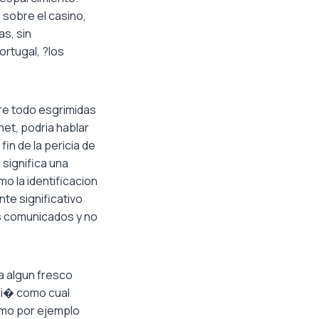
 sobre el casino,
s, sin
rtugal, ?los
re todo esgrimidas
et, podria hablar
in de la pericia de
significa una
 la identificacion
te significativo
os comunicados y no
a algun fresco
si� como cual
omo por ejemplo