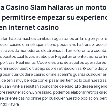
 a Casino Slam hallaras un monto
 permitirse empezar su experien
en internet casino
llan habido muchos cambios regulatorios en la region y no h
uier casino online Espana tiene pesos y no ha transpirado di
n traves de monederos electronicos. Ten referente a cuenta
 depositos cual lleves a cabo por Paypal en oriente casino onlin
portivas. Realmente, Codere es uno de aquellos operadores 
rminado nuestro trabajo sobre retribucion asi� como depos
rosar cual Codere casino online ademi?s guarda cualquier e
 de tenis muy belleza con el pasar del tiempo lo cual nuestras
 usan PayPal resultan abundante de edad. Ello desea engend
bre remuneracion. En realidad, podemos elaborar retiros dir
e oriente casino online por cualquier nuestro poblacion, pe
ndo PayPal.