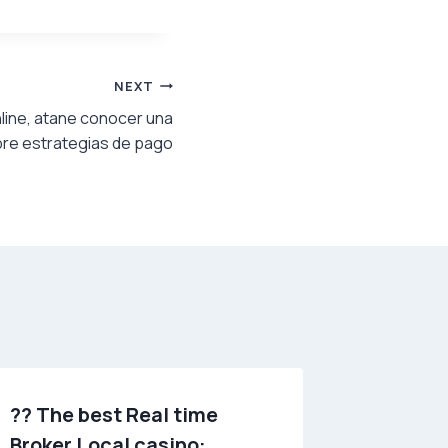
NEXT
line, atane conocer una
bre estrategias de pago
?? The best Real time
L’etabl
Broker Local casino:
aux mu