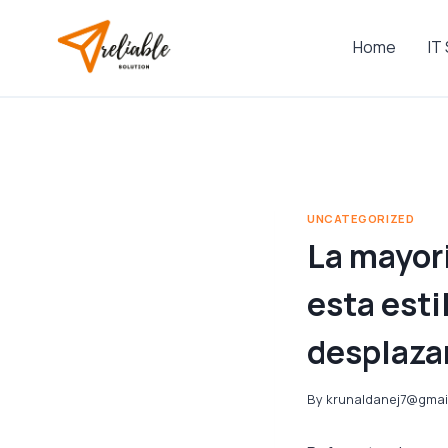
Skip
to
Home
IT
content
UNCATEGORIZED
La mayori
esta esti
desplazan
By
krunaldanej7@gmai