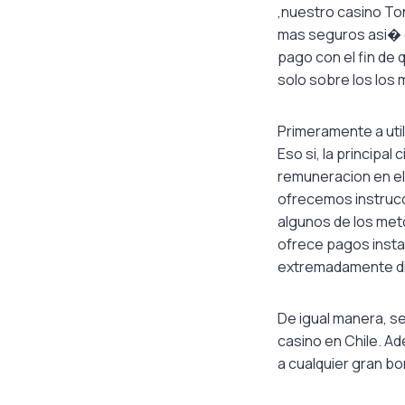
,nuestro casino To
mas seguros asi� c
pago con el fin de
solo sobre los los
Primeramente a util
Eso si, la principa
remuneracion en el
ofrecemos instrucci
algunos de los me
ofrece pagos insta
extremadamente dis
De igual manera, se
casino en Chile. A
a cualquier gran b