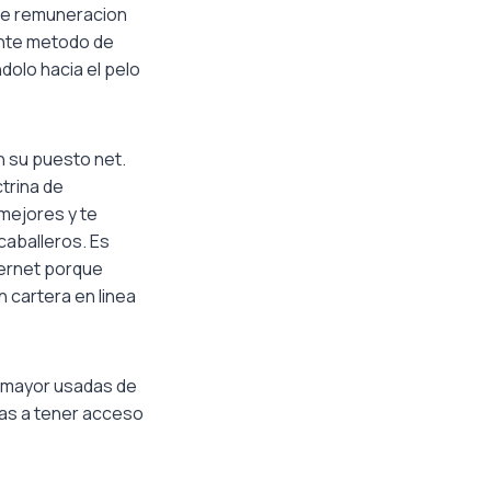
bre remuneracion
ente metodo de
olo hacia el pelo
en su puesto net.
trina de
mejores y te
caballeros. Es
ernet porque
 cartera en linea
e mayor usadas de
vas a tener acceso