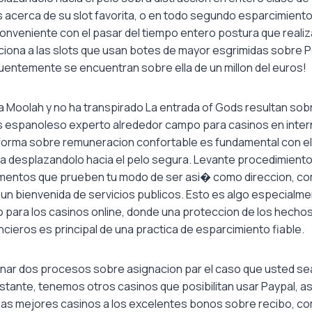
 acerca de su slot favorita, o en todo segundo esparcimiento
onveniente con el pasar del tiempo entero postura que realiza
iona a las slots que usan botes de mayor esgrimidas sobre Po
ntemente se encuentran sobre ella de un millon del euros!
Moolah y no ha transpirado La entrada of Gods resultan sob
s espanoleso experto alrededor campo para casinos en intern
forma sobre remuneracion confortable es fundamental con el f
da desplazandolo hacia el pelo segura. Levante procedimiento 
mentos que prueben tu modo de ser asi� como direccion, como
n bienvenida de servicios publicos. Esto es algo especialmen
o para los casinos online, donde una proteccion de los hech
ncieros es principal de una practica de esparcimiento fiable.
nar dos procesos sobre asignacion par el caso que usted se
stante, tenemos otros casinos que posibilitan usar Paypal, a
e las mejores casinos a los excelentes bonos sobre recibo, c