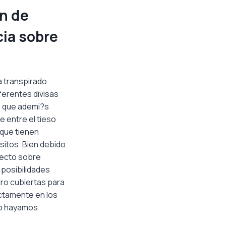
n de
cia sobre
a transpirado
ferentes divisas
, que ademi?s
e entre el tieso
que tienen
itos. Bien debido
recto sobre
 posibilidades
ro cubiertas para
ectamente en los
ro hayamos