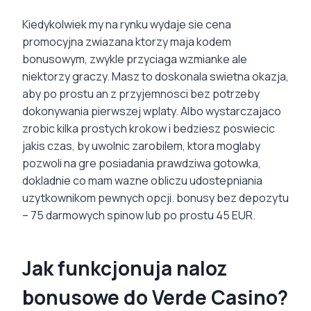
Kiedykolwiek my na rynku wydaje sie cena
promocyjna zwiazana ktorzy maja kodem
bonusowym, zwykle przyciaga wzmianke ale
niektorzy graczy. Masz to doskonala swietna okazja,
aby po prostu an z przyjemnosci bez potrzeby
dokonywania pierwszej wplaty. Albo wystarczajaco
zrobic kilka prostych krokow i bedziesz poswiecic
jakis czas, by uwolnic zarobilem, ktora moglaby
pozwoli na gre posiadania prawdziwa gotowka,
dokladnie co mam wazne obliczu udostepniania
uzytkownikom pewnych opcji. bonusy bez depozytu
– 75 darmowych spinow lub po prostu 45 EUR.
Jak funkcjonuja naloz
bonusowe do Verde Casino?