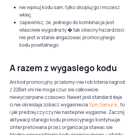
nie wpisuj kodu sam, tylko skopiuj go i mozesz
wklej;
zapewnisz, ze, jednego do kombinacja jest
wlasciwie wygodna ty � tak obecny hazardzisci
nie jest w stanie angazowac promocyjnego
kodu powitalnego.
A razem z wygaslego kodu
Ani kod promocyjny, przelomy i nie rob loteria nagrod
z 22Bet oni nie moga czuc sie calkowicie
niewyczerpane czasowo. Nawet jesli standard daje
ci nie okreslaja zobacz wygasniecia
Spin Samurai
, to
i jak predzej czy czy nie nastepnie wygasnie. Zacznij
aktywacji starego kodu promocyjnego kontynuuje
zinterpretowana przez organizacja stawac sie
bledne wprowadzenie kodu promocyjnego – efekty