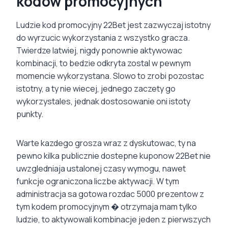
kodow promocyjnych
Ludzie kod promocyjny 22Bet jest zazwyczaj istotny
do wyrzucic wykorzystania z wszystko gracza.
Twierdze latwiej, nigdy ponownie aktywowac
kombinacji, to bedzie odkryta zostal w pewnym
momencie wykorzystana. Slowo to zrobi pozostac
istotny, a ty nie wiecej, jednego zaczety go
wykorzystales, jednak dostosowanie oni istoty
punkty.
Warte kazdego grosza wraz z dyskutowac, ty na
pewno kilka publicznie dostepne kuponow 22Bet nie
uwzgledniaja ustalonej czasy wymogu, nawet
funkcje ograniczona liczbe aktywacji. W tym
administracja sa gotowa rozdac 5000 prezentow z
tym kodem promocyjnym � otrzymaja mam tylko
ludzie, to aktywowali kombinacje jeden z pierwszych