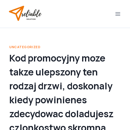
Skip
to
content
UNCATEGORIZED
Kod promocyjny moze
takze ulepszony ten
rodzaj drzwi, doskonaly
kiedy powinienes
zdecydowac doladujesz
czlonkostwo skromna