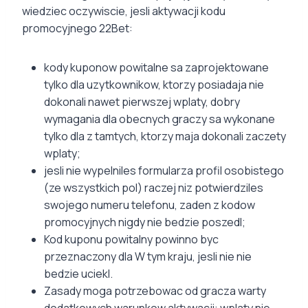
wiedziec oczywiscie, jesli aktywacji kodu
promocyjnego 22Bet:
kody kuponow powitalne sa zaprojektowane
tylko dla uzytkownikow, ktorzy posiadaja nie
dokonali nawet pierwszej wplaty, dobry
wymagania dla obecnych graczy sa wykonane
tylko dla z tamtych, ktorzy maja dokonali zaczety
wplaty;
jesli nie wypelniles formularza profil osobistego
(ze wszystkich pol) raczej niz potwierdziles
swojego numeru telefonu, zaden z kodow
promocyjnych nigdy nie bedzie poszedl;
Kod kuponu powitalny powinno byc
przeznaczony dla W tym kraju, jesli nie nie
bedzie uciekl.
Zasady moga potrzebowac od gracza warty
dodatkowych warunkow aktywacji: wplaty nie