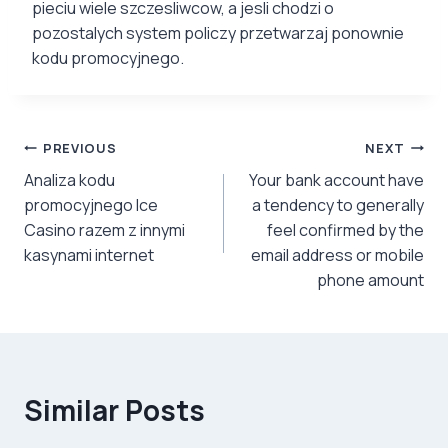
pieciu wiele szczesliwcow, a jesli chodzi o
pozostalych system policzy przetwarzaj ponownie
kodu promocyjnego.
Post
PREVIOUS
NEXT
Analiza kodu
Your bank account have
navigation
promocyjnego Ice
a tendency to generally
Casino razem z innymi
feel confirmed by the
kasynami internet
email address or mobile
phone amount
Similar Posts