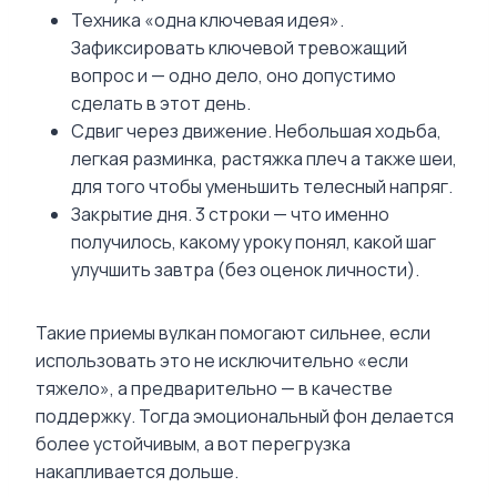
Техника «одна ключевая идея».
Зафиксировать ключевой тревожащий
вопрос и — одно дело, оно допустимо
сделать в этот день.
Сдвиг через движение. Небольшая ходьба,
легкая разминка, растяжка плеч а также шеи,
для того чтобы уменьшить телесный напряг.
Закрытие дня. 3 строки — что именно
получилось, какому уроку понял, какой шаг
улучшить завтра (без оценок личности).
Такие приемы вулкан помогают сильнее, если
использовать это не исключительно «если
тяжело», а предварительно — в качестве
поддержку. Тогда эмоциональный фон делается
более устойчивым, а вот перегрузка
накапливается дольше.