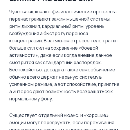
Чувства включают физиологические процессы:
перенастраивают зажим мышечной системы,
ритм дыхания, кардиальный ритм, уровень
возбуждения а быстроту переноса
концентрации. В затяжном стрессе тело тратит
больше сил сил на сохранение «боевой
активности», даже если когда внешне данное
смотрится как стандартный распорядок.
Беспокойство, досада а также самообвинение
обычно всего держат нервную систему в
усиленном режиме, а вот спокойствие, принятие
а интерес дают возможность возвращаться к
нормальному фону.
Существует отдельный нюанс: и «хорошие»
эмоции могут перегружать, если переживания
чересчур интенсивны и не чередуются отдыхом.