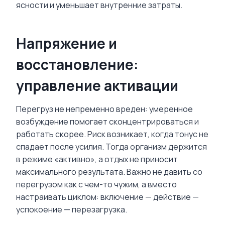
ясности и уменьшает внутренние затраты.
Напряжение и
восстановление:
управление активации
Перегруз не непременно вреден: умеренное
возбуждение помогает сконцентрироваться и
работать скорее. Риск возникает, когда тонус не
спадает после усилия. Тогда организм держится
в режиме «активно», а отдых не приносит
максимального результата. Важно не давить со
перегрузом как с чем-то чужим, а вместо
настраивать циклом: включение — действие —
успокоение — перезагрузка.