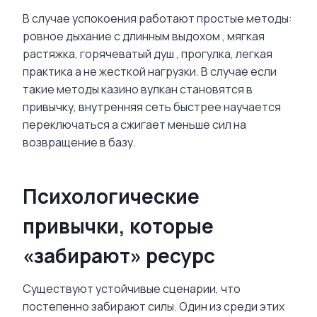
В случае успокоения работают простые методы:
ровное дыхание с длинным выдохом , мягкая
растяжка, горячеватый душ , прогулка, легкая
практика а не жесткой нагрузки. В случае если
такие методы казино вулкан становятся в
привычку, внутренняя сеть быстрее научается
переключаться а сжигает меньше сил на
возвращение в базу.
Психологические
привычки, которые
«забирают» ресурс
Существуют устойчивые сценарии, что
постепенно забирают силы. Один из среди этих