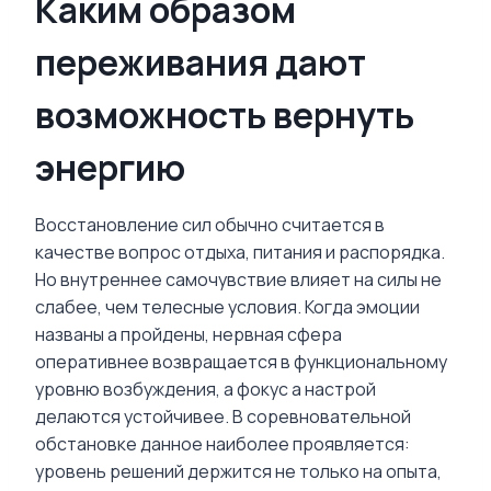
Каким образом
переживания дают
возможность вернуть
энергию
Восстановление сил обычно считается в
качестве вопрос отдыха, питания и распорядка.
Но внутреннее самочувствие влияет на силы не
слабее, чем телесные условия. Когда эмоции
названы а пройдены, нервная сфера
оперативнее возвращается в функциональному
уровню возбуждения, а фокус а настрой
делаются устойчивее. В соревновательной
обстановке данное наиболее проявляется:
уровень решений держится не только на опыта,