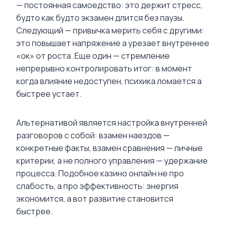
— постоянная самоедство: это держит стресс,
будто как будто экзамен длится без паузы.
Следующий — привычка мерить себя с другими:
это повышает напряжение а урезает внутреннее
«ок» от роста. Еще один — стремление
непрерывно контролировать итог: в момент
когда влияние недоступен, психика ломается а
быстрее устает.
Альтернативой является настройка внутренней
разговоров с собой: взамен наездов —
конкретные факты, взамен сравнения — личные
критерии, а не полного управления — удержание
процесса. Подобное казино онлайн не про
слабость, а про эффективность: энергия
экономится, а вот развитие становится
быстрее.