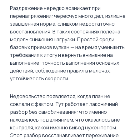
Раздражение нередко возникает при
перенапряжении: чересчур много дел, излишне
завышенная норма, слишком недостаточно
восстановления. В таких состояниях полезна
модель снижения нагрузки. Простой среди
базовых приемов вулкан — на время уменьшить
требования к итогу и вернуть внимание на
выполнение: точность выполнения основных
действий, соблюдение правил в мелочах,
устойчивость скорости.
Недовольство появляется, когда план не
совпали с фактом. Тут работает лаконичный
разбор без самобичевания: что именно
находилось под влиянием, что оказалось вне
контроля, какой именно вывод нужен потом.
Этот разбор восстанавливает переживание