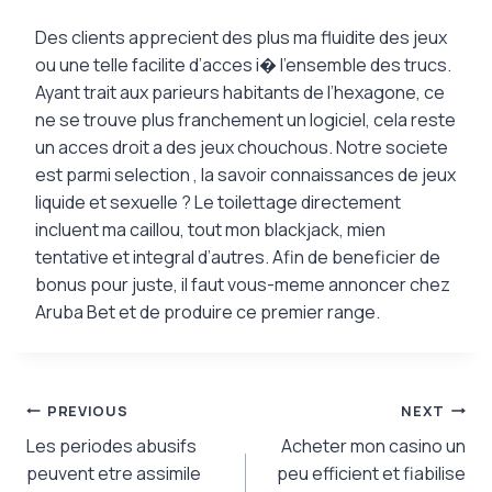
Des clients apprecient des plus ma fluidite des jeux
ou une telle facilite d’acces i� l’ensemble des trucs.
Ayant trait aux parieurs habitants de l’hexagone, ce
ne se trouve plus franchement un logiciel, cela reste
un acces droit a des jeux chouchous. Notre societe
est parmi selection , la savoir connaissances de jeux
liquide et sexuelle ? Le toilettage directement
incluent ma caillou, tout mon blackjack, mien
tentative et integral d’autres. Afin de beneficier de
bonus pour juste, il faut vous-meme annoncer chez
Aruba Bet et de produire ce premier range.
Post
PREVIOUS
NEXT
Les periodes abusifs
Acheter mon casino un
navigation
peuvent etre assimile
peu efficient et fiabilise