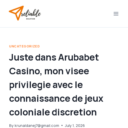
Skip
to
content
UNCATEGORIZED
Juste dans Arubabet
Casino, mon visee
privilegie avec le
connaissance de jeux
coloniale discretion
By
krunaldanej7@gmail.com
July 1, 2026