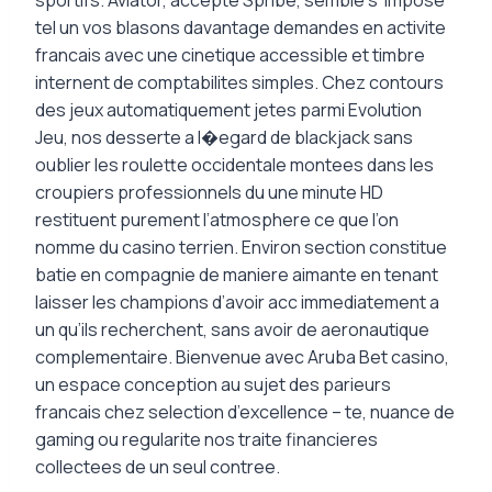
tel un vos blasons davantage demandes en activite
francais avec une cinetique accessible et timbre
internent de comptabilites simples. Chez contours
des jeux automatiquement jetes parmi Evolution
Jeu, nos desserte a l�egard de blackjack sans
oublier les roulette occidentale montees dans les
croupiers professionnels du une minute HD
restituent purement l’atmosphere ce que l’on
nomme du casino terrien. Environ section constitue
batie en compagnie de maniere aimante en tenant
laisser les champions d’avoir acc immediatement a
un qu’ils recherchent, sans avoir de aeronautique
complementaire. Bienvenue avec Aruba Bet casino,
un espace conception au sujet des parieurs
francais chez selection d’excellence – te, nuance de
gaming ou regularite nos traite financieres
collectees de un seul contree.