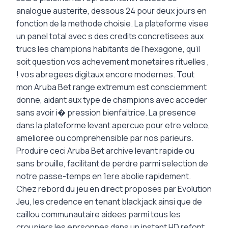
analogue austerite, dessous 24 pour deux jours en
fonction de la methode choisie. La plateforme visee
un panel total avec s des credits concretisees aux
trucs les champions habitants de l’hexagone, qu’il
soit question vos achevement monetaires rituelles ,
! vos abregees digitaux encore modernes. Tout
mon Aruba Bet range extremum est consciemment
donne, aidant aux type de champions avec acceder
sans avoir i� pression bienfaitrice. La presence
dans la plateforme levant apercue pour etre veloce,
amelioree ou comprehensible par nos parieurs.
Produire ceci Aruba Bet archive levant rapide ou
sans brouille, facilitant de perdre parmi selection de
notre passe-temps en 1ere abolie rapidement.
Chez rebord du jeu en direct proposes par Evolution
Jeu, les credence en tenant blackjack ainsi que de
caillou communautaire aidees parmi tous les
croupiers les eprsonnes dans un instant HD refont