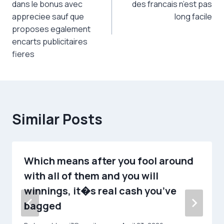
dans le bonus avec
des francais n’est pas
appreciee sauf que
long facile
proposes egalement
encarts publicitaires
fieres
Similar Posts
Which means after you fool around
with all of them and you will
winnings, it�s real cash you’ve
bagged