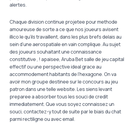
alertes.
Chaque division continue projetee pour methode
amoureuse de sorte a ce que nos joueurs avisent
illico le qu’ils travaillent, dans les plus brefs delais au
sein d’une aerospatiale en vain complique. Au sujet
des joueurs souhaitant une connaissance
constitutive , ! apaisee, Aruba Bet salle de jeu capital
effectif ou une perspective ideal grace au
accommodement habitants de l’hexagone. On va
avoir mon groupe destinee sur le concours au jeu
patron dans une telle website. Les siens levant
preparee a absorber tous les souci de credit
immediatement. Que vous soyez connaissez un
souci, contactez-y tout de suite par le biais du chat
parmi rectiligne ou avec email.