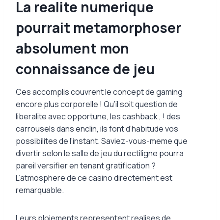
La realite numerique
pourrait metamorphoser
absolument mon
connaissance de jeu
Ces accomplis couvrent le concept de gaming
encore plus corporelle ! Qu’il soit question de
liberalite avec opportune, les cashback , ! des
carrousels dans enclin, ils font d’habitude vos
possibilites de l’instant. Saviez-vous-meme que
divertir selon le salle de jeu du rectiligne pourra
pareil versifier en tenant gratification ?
L’atmosphere de ce casino directement est
remarquable.
Leurs ploiements representent realises de