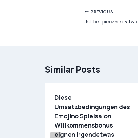
Post
PREVIOUS
Jak bezpiecznie i łatw
navigation
Similar Posts
chtig,
Diese
ungen
Umsatzbedingungen des
Emojino Spielsalon
 dessen
Willkommensbonus
em
eignen irgendetwas