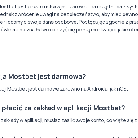
Mostbet jest proste i intuicyjne, zarówno na urządzenia z syst
 jednak zwrócenie uwagi na bezpieczeństwo, aby mieć pewno
deł i dbamy o swoje dane osobowe. Postępując zgodnie z pr
wkami, można łatwo cieszyć się pełnią możliwości, jakie ofer
acja Mostbet jest darmowa?
acji Mostbet jest darmowe zarówno na Androida, jak i iOS.
 płacić za zakład w aplikacji Mostbet?
zakłady w aplikacji, musisz zasilić swoje konto, co wiąże się 