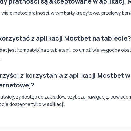
ody płatności są akceptowane w aplikacji
e wiele metod płatności, w tym karty kredytowe, przelewy ba
korzystać z aplikacji Mostbet na tablecie?
tbet jest kompatybilna z tabletami, co umożliwia wygodne obs
.
orzyści z korzystania z aplikacji Mostbet
ternetowej?
łatwiejszy dostęp do zakładów, szybszą nawigację, powiadom
je dostępne tylko w aplikacji.