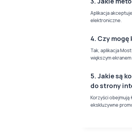
3. Jakie met
Aplikacja akceptuj
elektroniczne.
4. Czy mogę 
Tak, aplikacja Mos
większym ekranem
5. Jakie są k
do strony in
Korzyści obejmują 
ekskluzywne promoc