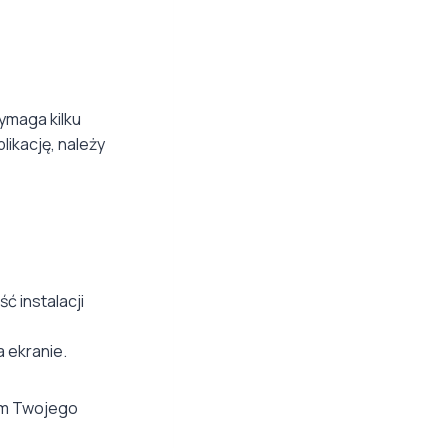
ymaga kilku
ikację, należy
ć instalacji
a ekranie.
nym Twojego