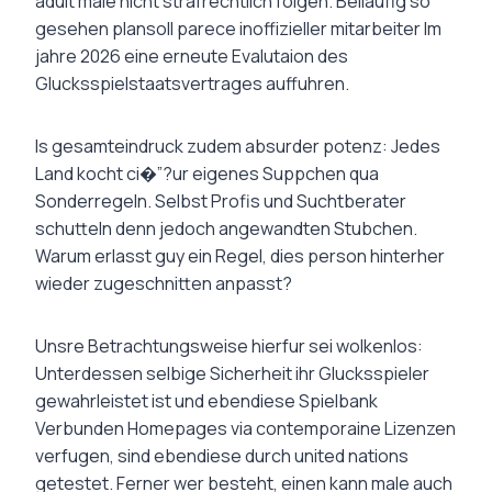
adult male nicht strafrechtlich folgen. Beilaufig so
gesehen plansoll parece inoffizieller mitarbeiter Im
jahre 2026 eine erneute Evalutaion des
Glucksspielstaatsvertrages auffuhren.
Is gesamteindruck zudem absurder potenz: Jedes
Land kocht ci�”?ur eigenes Suppchen qua
Sonderregeln. Selbst Profis und Suchtberater
schutteln denn jedoch angewandten Stubchen.
Warum erlasst guy ein Regel, dies person hinterher
wieder zugeschnitten anpasst?
Unsre Betrachtungsweise hierfur sei wolkenlos:
Unterdessen selbige Sicherheit ihr Glucksspieler
gewahrleistet ist und ebendiese Spielbank
Verbunden Homepages via contemporaine Lizenzen
verfugen, sind ebendiese durch united nations
getestet. Ferner wer besteht, einen kann male auch