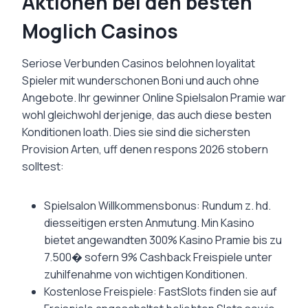
Aktionen bei den besten
Moglich Casinos
Seriose Verbunden Casinos belohnen loyalitat
Spieler mit wunderschonen Boni und auch ohne
Angebote. Ihr gewinner Online Spielsalon Pramie war
wohl gleichwohl derjenige, das auch diese besten
Konditionen loath. Dies sie sind die sichersten
Provision Arten, uff denen respons 2026 stobern
solltest:
Spielsalon Willkommensbonus: Rundum z. hd.
diesseitigen ersten Anmutung. Min Kasino
bietet angewandten 300% Kasino Pramie bis zu
7.500� sofern 9% Cashback Freispiele unter
zuhilfenahme von wichtigen Konditionen.
Kostenlose Freispiele: FastSlots finden sie auf