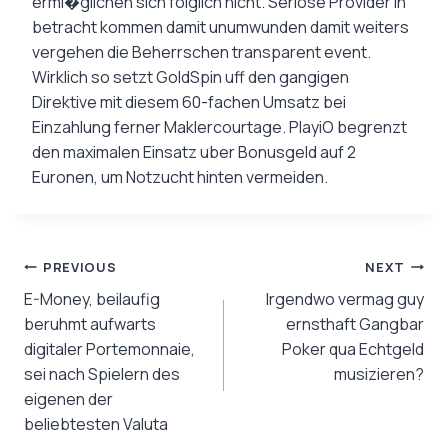
ermi�glichen sich folglich nicht. Seriose Provider in
betracht kommen damit unumwunden damit weiters
vergehen die Beherrschen transparent event.
Wirklich so setzt GoldSpin uff den gangigen
Direktive mit diesem 60-fachen Umsatz bei
Einzahlung ferner Maklercourtage. PlayiO begrenzt
den maximalen Einsatz uber Bonusgeld auf 2
Euronen, um Notzucht hinten vermeiden.
Post
PREVIOUS
NEXT
E-Money, beilaufig
Irgendwo vermag guy
navigation
beruhmt aufwarts
ernsthaft Gangbar
digitaler Portemonnaie,
Poker qua Echtgeld
sei nach Spielern des
musizieren?
eigenen der
beliebtesten Valuta