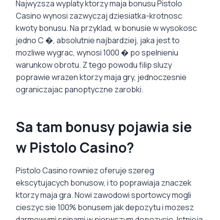
Najwyzsza wyplaty ktorzy maja bonusu Pistolo
Casino wynosi zazwyczaj dziesiatka-krotnosc
kwoty bonusu. Na przyklad, w bonusie w wysokosc
jedno C �, absolutnie najbardziej, jaka jest to
mozliwe wygrac, wynosi 1000 � po spelnieniu
warunkow obrotu. Z tego powodu filip sluzy
poprawie wrazen ktorzy maja gry, jednoczesnie
ograniczajac panoptyczne zarobki.
Sa tam bonusy pojawia sie
w Pistolo Casino?
Pistolo Casino rowniez oferuje szereg
ekscytujacych bonusow, i to poprawiaja znaczek
ktorzy maja gra. Nowi zawodowi sportowcy mogli
cieszyc sie 100% bonusem jak depozytu i mozesz
darmowymi spinami w pierwszym depozycie. Istnieja