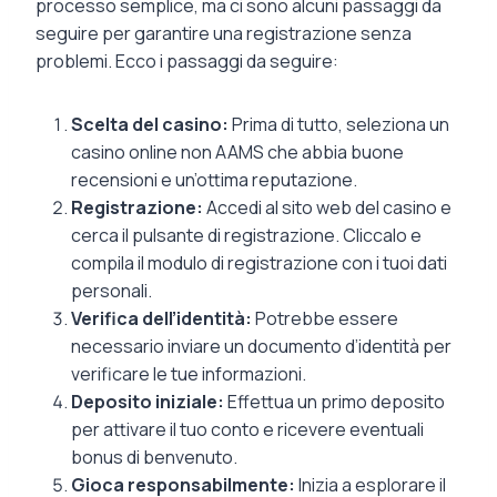
processo semplice, ma ci sono alcuni passaggi da
seguire per garantire una registrazione senza
problemi. Ecco i passaggi da seguire:
Scelta del casino:
Prima di tutto, seleziona un
casino online non AAMS che abbia buone
recensioni e un’ottima reputazione.
Registrazione:
Accedi al sito web del casino e
cerca il pulsante di registrazione. Cliccalo e
compila il modulo di registrazione con i tuoi dati
personali.
Verifica dell’identità:
Potrebbe essere
necessario inviare un documento d’identità per
verificare le tue informazioni.
Deposito iniziale:
Effettua un primo deposito
per attivare il tuo conto e ricevere eventuali
bonus di benvenuto.
Gioca responsabilmente:
Inizia a esplorare il