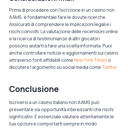
Prima di procedere con l’iscrizione in un casino non
AAMS, è fondamentale fare le dovute ricerche.
Assicurati di comprendere le implicazioni legali e i
rischi coinvolti. La valutazione delle recensioni online
e la ricerca di testimonianze di altri giocatori
possono aiutarti a fare una scelta informata. Puoi
anche controllare notizie e aggiornamenti sui casino
attraverso fonti affidabili come
New York Times
o
discutere l’argomento su social media come
Twitter
.
Conclusione
Iscriversi a un casino italiano non AAMS può
presentare sia opportunità interessanti che rischi
significativi. È essenziale valutare attentamente le
tue opzioni e comportarti sempre in modo