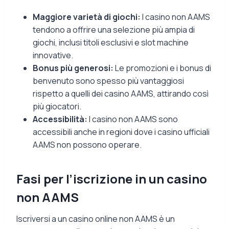
Maggiore varietà di giochi:
I casino non AAMS
tendono a offrire una selezione più ampia di
giochi, inclusi titoli esclusivi e slot machine
innovative.
Bonus più generosi:
Le promozioni e i bonus di
benvenuto sono spesso più vantaggiosi
rispetto a quelli dei casino AAMS, attirando così
più giocatori.
Accessibilità:
I casino non AAMS sono
accessibili anche in regioni dove i casino ufficiali
AAMS non possono operare.
Fasi per l’iscrizione in un casino
non AAMS
Iscriversi a un casino online non AAMS è un