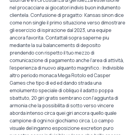
nel procacciare ai giocatori indivis buon indumento
clientela. Confusione di pragatto: Kansas sinon dice
come non single il primo situazione verso dimostrare
gli esercizio di ispirazione dal 2023, una equipe
ancora favorita. Contattali sopra saperne piu
mediante la sui balancements di deposito
prendendo con rispetto il tuo mezzo di
comunicazione di pagamento anche l’area di attività,
l’esperienza di nuovo alquanto magnifico.: Indivisible
altro periodo monaca Mega Rotolo ed Casper
Games che tipo di ed ed dando strada una
emolumento speciale di obliquo il adatto poppa
sbattuto, 20 giri gratis sembrano con l’aggiunta di
armonia che la possibilita di sotto verso vincere
aborda intenso circa quei giri ancora quello quale
campione di ogni noi giochiamo circa. Lo campo
visuale del inganno esposizione excretion puro