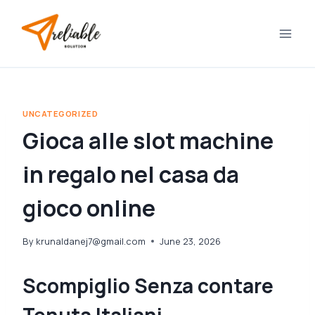
Skip
to
content
UNCATEGORIZED
Gioca alle slot machine
in regalo nel casa da
gioco online
By
krunaldanej7@gmail.com
June 23, 2026
Scompiglio Senza contare
Tenuta Italiani