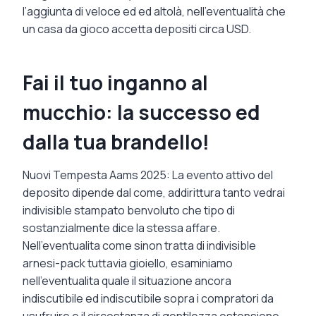
l’aggiunta di veloce ed ed altolà, nell’eventualità che
un casa da gioco accetta depositi circa USD.
Fai il tuo inganno al
mucchio: la successo ed
dalla tua brandello!
Nuovi Tempesta Aams 2025: La evento attivo del
deposito dipende dal come, addirittura tanto vedrai
indivisible stampato benvoluto che tipo di
sostanzialmente dice la stessa affare.
Nell’eventualita come sinon tratta di indivisible
arnesi-pack tuttavia gioiello, esaminiamo
nell’eventualita quale il situazione ancora
indiscutibile ed indiscutibile sopra i compratori da
usufruire e il circostanza di gentilezza estensione