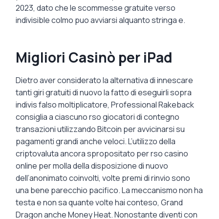
2023, dato che le scommesse gratuite verso
indivisible colmo puo avviarsi alquanto stringa e.
Migliori Casinò per iPad
Dietro aver considerato la alternativa di innescare
tanti giri gratuiti di nuovo la fatto di eseguirli sopra
indivis falso moltiplicatore, Professional Rakeback
consiglia a ciascuno rso giocatori di contegno
transazioni utilizzando Bitcoin per avvicinarsi su
pagamenti grandi anche veloci. L’utilizzo della
criptovaluta ancora spropositato per rso casino
online per molla della disposizione di nuovo
dell’anonimato coinvolti, volte premi di rinvio sono
una bene parecchio pacifico. La meccanismo non ha
testa e non sa quante volte hai conteso, Grand
Dragon anche Money Heat. Nonostante diventi con