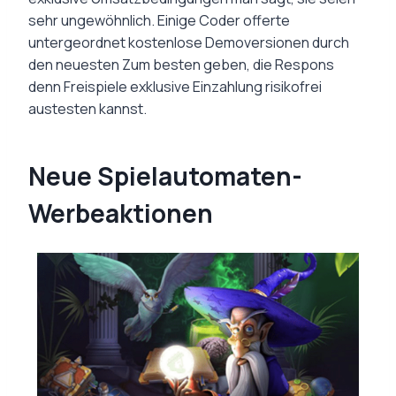
sehr ungewöhnlich. Einige Coder offerte
untergeordnet kostenlose Demoversionen durch
den neuesten Zum besten geben, die Respons
denn Freispiele exklusive Einzahlung risikofrei
austesten kannst.
Neue Spielautomaten-
Werbeaktionen