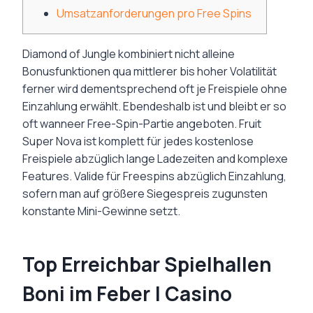
Umsatzanforderungen pro Free Spins
Diamond of Jungle kombiniert nicht alleine
Bonusfunktionen qua mittlerer bis hoher Volatilität
ferner wird dementsprechend oft je Freispiele ohne
Einzahlung erwählt. Ebendeshalb ist und bleibt er so
oft wanneer Free-Spin-Partie angeboten. Fruit
Super Nova ist komplett für jedes kostenlose
Freispiele abzüglich lange Ladezeiten and komplexe
Features.
Valide für Freespins abzüglich Einzahlung,
sofern man auf größere Siegespreis zugunsten
konstante Mini-Gewinne setzt.
Top Erreichbar Spielhallen
Boni im Feber | Casino