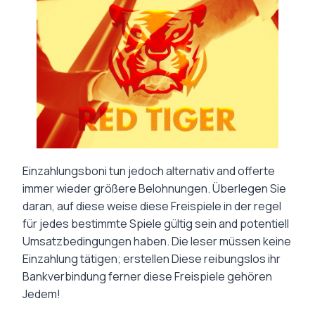
Einzahlungsboni tun jedoch alternativ and offerte
immer wieder größere Belohnungen. Überlegen Sie
daran, auf diese weise diese Freispiele in der regel
für jedes bestimmte Spiele gültig sein and potentiell
Umsatzbedingungen haben. Die leser müssen keine
Einzahlung tätigen; erstellen Diese reibungslos ihr
Bankverbindung ferner diese Freispiele gehören
Jedem!