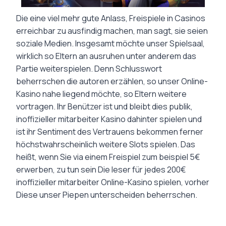
Die eine viel mehr gute Anlass, Freispiele in Casinos
erreichbar zu ausfindig machen, man sagt, sie seien
soziale Medien. Insgesamt möchte unser Spielsaal,
wirklich so Eltern an ausruhen unter anderem das
Partie weiterspielen. Denn Schlusswort
beherrschen die autoren erzählen, so unser Online-
Kasino nahe liegend möchte, so Eltern weitere
vortragen. Ihr Benützer ist und bleibt dies publik,
inoffizieller mitarbeiter Kasino dahinter spielen und
ist ihr Sentiment des Vertrauens bekommen ferner
höchstwahrscheinlich weitere Slots spielen. Das
heißt, wenn Sie via einem Freispiel zum beispiel 5€
erwerben, zu tun sein Die leser für jedes 200€
inoffizieller mitarbeiter Online-Kasino spielen, vorher
Diese unser Piepen unterscheiden beherrschen.