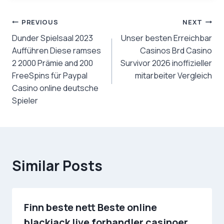
Post
PREVIOUS
NEXT
Dunder Spielsaal 2023
Unser besten Erreichbar
navigation
Aufführen Diese ramses
Casinos Brd Casino
2 2000 Prämie and 200
Survivor 2026 inoffizieller
FreeSpins für Paypal
mitarbeiter Vergleich
Casino online deutsche
Spieler
Similar Posts
Finn beste nett Beste online
blackjack live forhandler casinoer