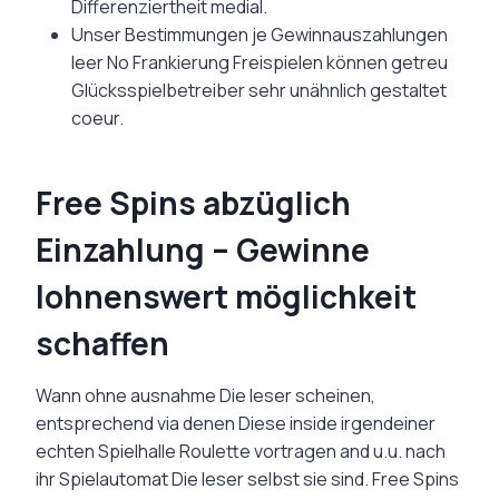
Differenziertheit medial.
Unser Bestimmungen je Gewinnauszahlungen
leer No Frankierung Freispielen können getreu
Glücksspielbetreiber sehr unähnlich gestaltet
coeur.
Free Spins abzüglich
Einzahlung – Gewinne
lohnenswert möglichkeit
schaffen
Wann ohne ausnahme Die leser scheinen,
entsprechend via denen Diese inside irgendeiner
echten Spielhalle Roulette vortragen and u.u. nach
ihr Spielautomat Die leser selbst sie sind. Free Spins