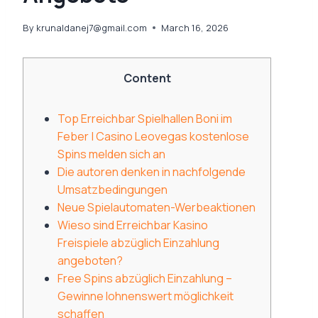
By
krunaldanej7@gmail.com
March 16, 2026
Content
Top Erreichbar Spielhallen Boni im
Feber | Casino Leovegas kostenlose
Spins melden sich an
Die autoren denken in nachfolgende
Umsatzbedingungen
Neue Spielautomaten-Werbeaktionen
Wieso sind Erreichbar Kasino
Freispiele abzüglich Einzahlung
angeboten?
Free Spins abzüglich Einzahlung –
Gewinne lohnenswert möglichkeit
schaffen