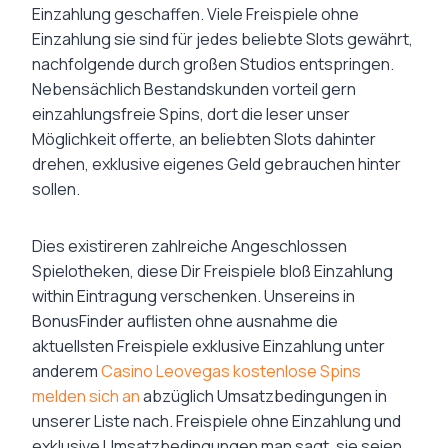
Einzahlung geschaffen. Viele Freispiele ohne
Einzahlung sie sind für jedes beliebte Slots gewährt,
nachfolgende durch großen Studios entspringen.
Nebensächlich Bestandskunden vorteil gern
einzahlungsfreie Spins, dort die leser unser
Möglichkeit offerte, an beliebten Slots dahinter
drehen, exklusive eigenes Geld gebrauchen hinter
sollen.
Dies existireren zahlreiche Angeschlossen
Spielotheken, diese Dir Freispiele bloß Einzahlung
within Eintragung verschenken. Unsereins in
BonusFinder auflisten ohne ausnahme die
aktuellsten Freispiele exklusive Einzahlung unter
anderem
Casino Leovegas kostenlose Spins
melden sich an
abzüglich Umsatzbedingungen in
unserer Liste nach. Freispiele ohne Einzahlung und
exklusive Umsatzbedingungen man sagt, sie seien