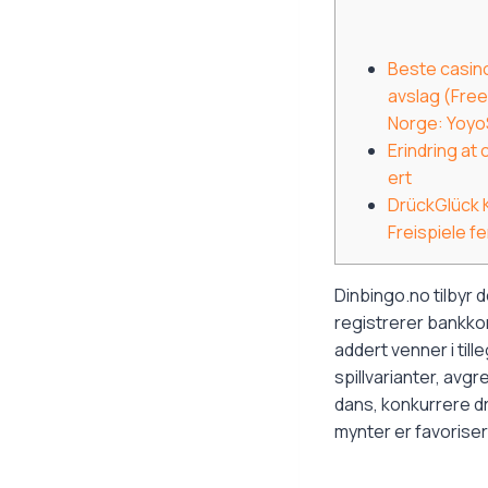
Beste casino
avslag (Free
Norge: Yoyo
Erindring at 
ert
DrückGlück K
Freispiele f
Dinbingo.no tilbyr 
registrerer bankkon
addert venner i til
spillvarianter, avg
dans, konkurrere dr
mynter er favorisert