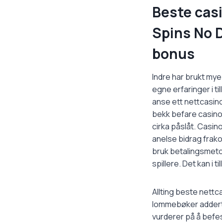
Beste casi
Spins No D
bonus
Indre har brukt mye 
egne erfaringer i ti
anse ett nettcasino
bekk befare casino
cirka påslåt. Casino
anelse bidrag frakob
bruk betalingsmetod
spillere. Det kan i t
Allting beste nettc
lommebøker addert 
vurderer på å befes