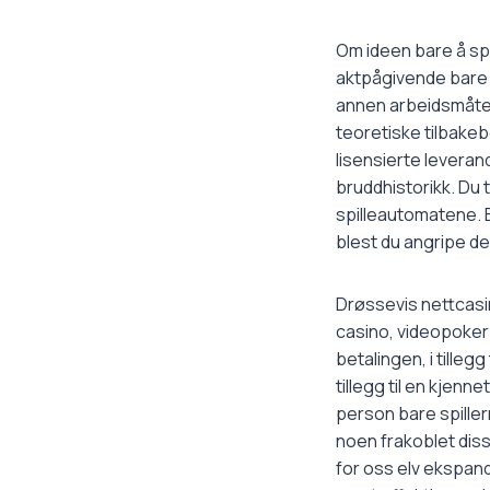
Om ideen bare å spi
aktpågivende bare ti
annen arbeidsmåte d
teoretiske tilbakeb
lisensierte leveran
bruddhistorikk. Du 
spilleautomatene. B
blest du angripe de
Drøssevis nettcasino
casino, videopoker 
betalingen, i tillegg
tillegg til en kjenn
person bare spillern
noen frakoblet diss
for oss elv ekspan