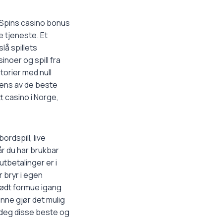
re tjeneste. Et
lå spillets
noer og spill fra
torier med null
kens av de beste
t casino i Norge,
ordspill, live
år du har brukbar
 utbetalinger er i
r bryr i egen
efødt formue igang
unne gjør det mulig
 deg disse beste og