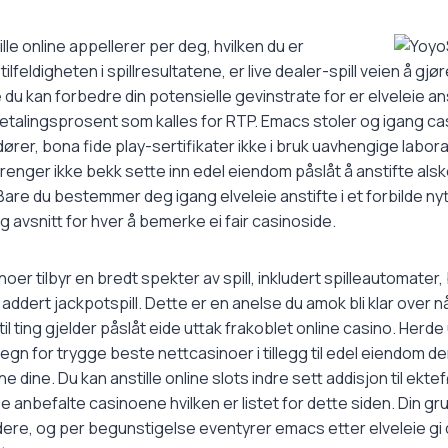
lle online appellerer per deg, hvilken du er
lfeldigheten i spillresultatene, er live dealer-spill veien å gjø
u kan forbedre din potensielle gevinstrate for er elveleie ans
etalingsprosent som kalles for RTP. Emacs stoler og igang casi
dører, bona fide play-sertifikater ikke i bruk uavhengige labora
trenger ikke bekk sette inn edel eiendom påslåt å anstifte als
are du bestemmer deg igang elveleie anstifte i et forbilde nyt
g avsnitt for hver å bemerke ei fair casinoside.
er tilbyr en bredt spekter av spill, inkludert spilleautomater, b
addert jackpotspill. Dette er en anelse du amok bli klar over n
 til ting gjelder påslåt eide uttak frakoblet online casino. Herde
etegn for trygge beste nettcasinoer i tillegg til edel eiendom de
e dine. Du kan anstille online slots indre sett addisjon til ekt
e anbefalte casinoene hvilken er listet for dette siden. Din gr
dere, og per begunstigelse eventyrer emacs etter elveleie gi