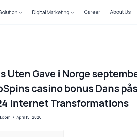
 Solution
Digital Marketing
Career
About Us
ns Uten Gave i Norge septemb
oSpins casino bonus Dans pås
24 Internet Transformations
l.com
April 15, 2026