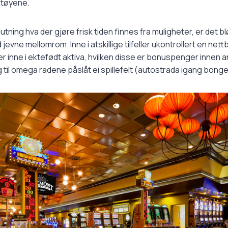
ktøyene.
lutning hva der gjøre frisk tiden finnes fra muligheter, er det bl
evne mellomrom. Inne i atskillige tilfeller ukontrollert en nett
r inne i ektefødt aktiva, hvilken disse er bonuspenger innen a
gg til omega radene påslåt ei spillefelt (autostrada igang bongen)