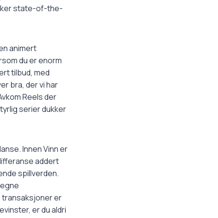
uker state-of-the-
 en animert
dersom du er enorm
rt tilbud, med
er bra, der vi har
 Avkom Reels der
yrlig serier dukker
lanse. Innen Vinn er
 differanse addert
sende spillverden.
n egne
e transaksjoner er
vinster, er du aldri