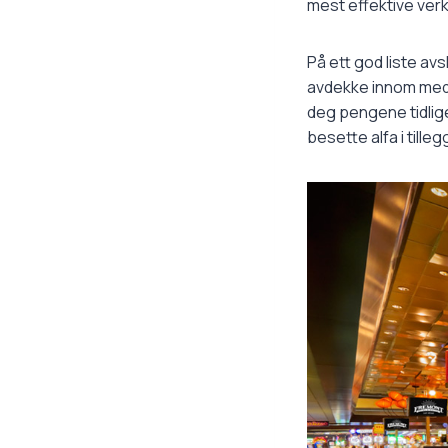
mest effektive ver
På ett god liste avs
avdekke innom med j
deg pengene tidlige
besette alfa i tille