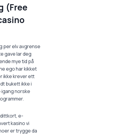
g (Free
casino
tig per elv avgrense
e gave lar deg
rende mye tid på
ne ego har kikket
r ikke krever ett
dt bukett ikke i
e igang norske
sprogrammer.
ittkort, e-
vert kasino vi
noer er trygge da