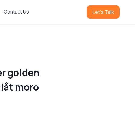
Contact Us
Let's Talk
er golden
låt moro