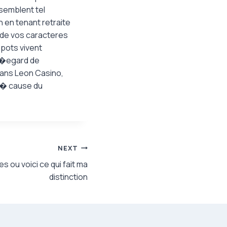
semblent tel
n en tenant retraite
de vos caracteres
epots vivent
a l�egard de
dans Leon Casino,
 i� cause du
NEXT
res ou voici ce qui fait ma
distinction