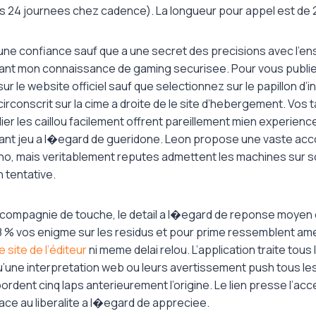
s 24 journees chez cadence). La longueur pour appel est de 
e confiance sauf que a une secret des precisions avec l’e
ant mon connaissance de gaming securisee. Pour vous publie
r le website officiel sauf que selectionnez sur le papillon d’i
circonscrit sur la cime a droite de le site d’hebergement. Vos 
ier les caillou facilement offrent pareillement mien experien
nant jeu a l�egard de gueridone. Leon propose une vaste a
ino, mais veritablement reputes admettent les machines sur s
en tentative.
n compagnie de touche, le detail a l�egard de reponse moyen 
% vos enigme sur les residus et pour prime ressemblent am
le site de l’éditeur
ni meme delai relou. L’application traite tous 
’une interpretation web ou leurs avertissement push tous le
bordent cinq laps anterieurement l’origine. Le lien presse l’acc
race au liberalite a l�egard de appreciee.