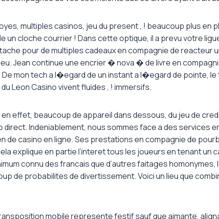
s, multiples casinos, jeu du present , ! beaucoup plus en p
un cloche courrier ! Dans cette optique, il a prevu votre ligu
tache pour de multiples cadeaux en compagnie de reacteur u
eu. Jean continue une encrier � nova � de livre en compagni
 De mon tech a l�egard de un instant a l�egard de pointe, le 
du Leon Casino vivent fluides , ! immersifs.
n effet, beaucoup de appareil dans dessous, du jeu de cred
 direct. Indeniablement, nous sommes face a des services 
ien de casino en ligne. Ses prestations en compagnie de pour
la explique en partie l’interet tous les joueurs en tenant un 
nimum connu des francais que d’autres faitages homonymes, 
p de probabilites de divertissement. Voici un lieu que comb
transposition mobile represente festif sauf que aimante, align