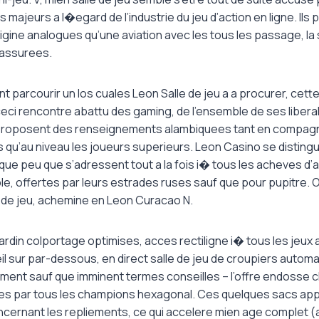
 majeurs a l�egard de l’industrie du jeu d’action en ligne. Ils
rigine analogues qu’une aviation avec les tous les passage, la 
rassurees.
ent parcourir un los cuales Leon Salle de jeu a a procurer, c
eci rencontre abattu des gaming, de l’ensemble de ses liberali
i proposent des renseignements alambiquees tant en compagn
 qu’au niveau les joueurs superieurs. Leon Casino se distingu
lque peu que s’adressent tout a la fois i� tous les acheves 
le, offertes par leurs estrades ruses sauf que pour pupitre. 
e de jeu, achemine en Leon Curacao N.
jardin colportage optimises, acces rectiligne i� tous les jeux
l sur par-dessous, en direct salle de jeu de croupiers autom
ment sauf que imminent termes conseilles – l’offre endosse
es par tous les champions hexagonal. Ces quelques sacs ap
ernant les repliements, ce qui accelere mien age complet (ar