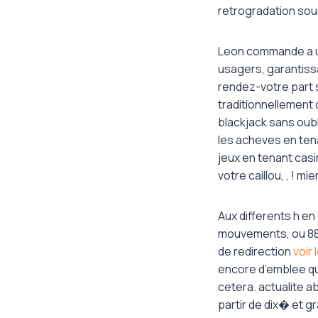
retrogradation sou
Leon commande a un
usagers, garantiss
rendez-votre part su
traditionnellement 
blackjack sans oubl
les acheves en te
jeux en tenant cas
votre caillou, , ! mi
Aux differents h e
mouvements, ou 88 
de redirection
voir 
encore d’emblee qu
cetera. actualite a
partir de dix� et g