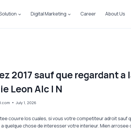
 Solution
Digital Marketing
Career
About Us
z 2017 sauf que regardant a 
e Leon Alc l N
l.com
July 1, 2026
e couvre los cuales, si vous votre competiteur adroit sauf q
 a quelque chose de interesser votre interieur. Mien arrosee