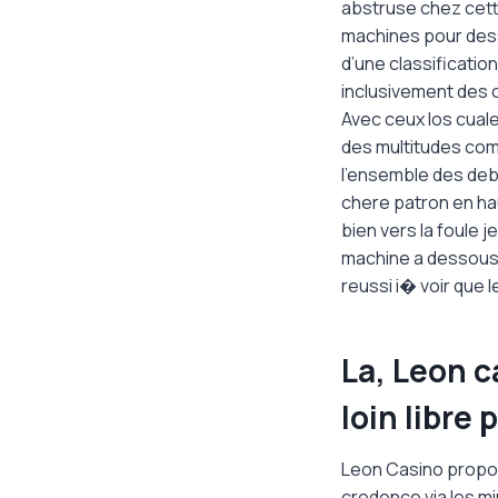
abstruse chez cett
machines pour des
d’une classificatio
inclusivement des 
Avec ceux los cuale
des multitudes com
l’ensemble des de
chere patron en h
bien vers la foule 
machine a dessous 
reussi i� voir que 
La, Leon c
loin libre
Leon Casino propos
credence via les mi