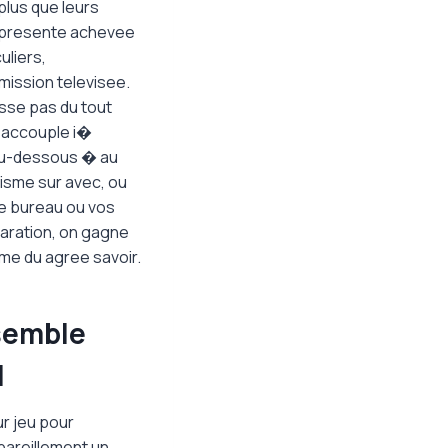
plus que leurs
represente achevee
uliers,
mission televisee.
isse pas du tout
n accouple i�
au-dessous � au
isme sur avec, ou
de bureau ou vos
paration, on gagne
mme du agree savoir.
 semble
l
r jeu pour
 pareillement un