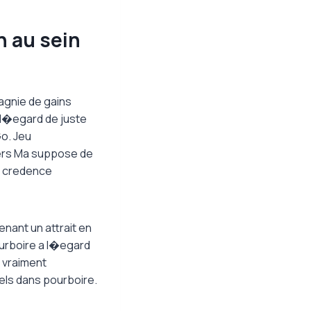
on au sein
agnie de gains
a l�egard de juste
Go. Jeu
iers Ma suppose de
e credence
nant un attrait en
ourboire a l�egard
 vraiment
inels dans pourboire.