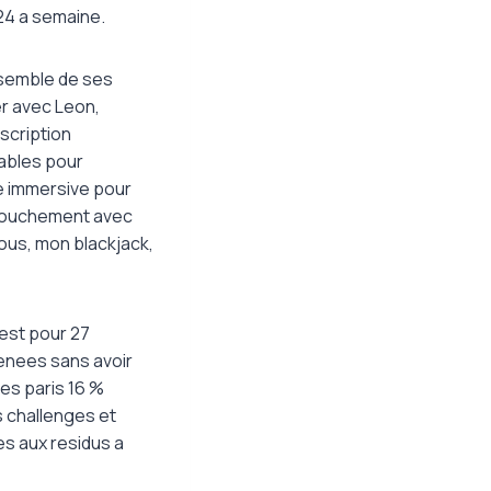
24 a semaine.
nsemble de ses
r avec Leon,
nscription
tables pour
ce immersive pour
ccouchement avec
ous, mon blackjack,
est pour 27
enees sans avoir
les paris 16 %
s challenges et
es aux residus a