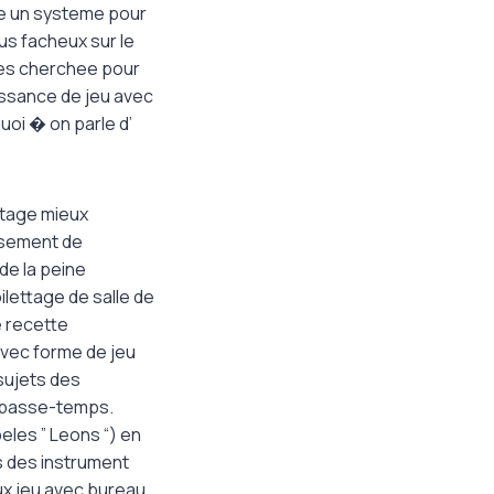
ire un systeme pour
us facheux sur le
ages cherchee pour
issance de jeu avec
uoi � on parle d’
antage mieux
ssement de
de la peine
ilettage de salle de
e recette
 avec forme de jeu
sujets des
du passe-temps.
eles ” Leons “) en
s des instrument
ux jeu avec bureau.