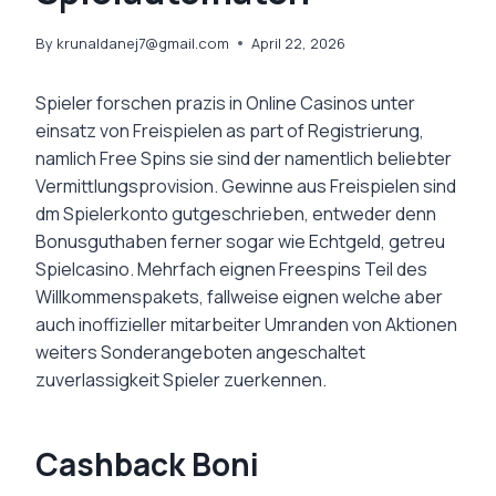
By
krunaldanej7@gmail.com
April 22, 2026
Spieler forschen prazis in Online Casinos unter
einsatz von Freispielen as part of Registrierung,
namlich Free Spins sie sind der namentlich beliebter
Vermittlungsprovision. Gewinne aus Freispielen sind
dm Spielerkonto gutgeschrieben, entweder denn
Bonusguthaben ferner sogar wie Echtgeld, getreu
Spielcasino. Mehrfach eignen Freespins Teil des
Willkommenspakets, fallweise eignen welche aber
auch inoffizieller mitarbeiter Umranden von Aktionen
weiters Sonderangeboten angeschaltet
zuverlassigkeit Spieler zuerkennen.
Cashback Boni