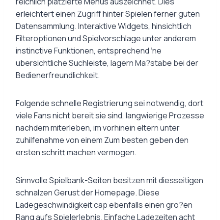
reichlich platzierte Menus auszeichnet. Dies
erleichtert einen Zugriff hinter Spielen ferner guten
Datensammlung. Interaktive Widgets, hinsichtlich
Filteroptionen und Spielvorschlage unter anderem
instinctive Funktionen, entsprechend ‘ne
ubersichtliche Suchleiste, lagern Ma?stabe bei der
Bedienerfreundlichkeit.
Folgende schnelle Registrierung sei notwendig, dort
viele Fans nicht bereit sie sind, langwierige Prozesse
nachdem miterleben, im vorhinein eltern unter
zuhilfenahme von einem Zum besten geben den
ersten schritt machen vermogen.
Sinnvolle Spielbank-Seiten besitzen mit diesseitigen
schnalzen Gerust der Homepage. Diese
Ladegeschwindigkeit cap ebenfalls einen gro?en
Rang aufs Spielerlebnis. Einfache Ladezeiten acht