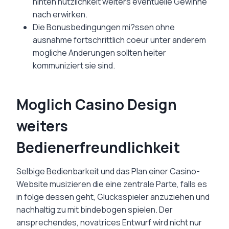
hinten nutzlichkeit weiters eventuelle Gewinne
nach erwirken.
Die Bonusbedingungen mi?ssen ohne
ausnahme fortschrittlich coeur unter anderem
mogliche Anderungen sollten heiter
kommuniziert sie sind.
Moglich Casino Design
weiters
Bedienerfreundlichkeit
Selbige Bedienbarkeit und das Plan einer Casino-
Website musizieren die eine zentrale Parte, falls es
in folge dessen geht, Glucksspieler anzuziehen und
nachhaltig zu mit bindebogen spielen. Der
ansprechendes, novatrices Entwurf wird nicht nur