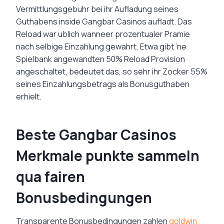
Vermittlungsgebuhr bei ihr Aufladung seines
Guthabens inside Gangbar Casinos aufladt. Das
Reload war ublich wanneer prozentualer Pramie
nach selbige Einzahlung gewahrt. Etwa gibt ‘ne
Spielbank angewandten 50% Reload Provision
angeschaltet, bedeutet das, so sehr ihr Zocker 55%
seines Einzahlungsbetrags als Bonusguthaben
erhielt.
Beste Gangbar Casinos
Merkmale punkte sammeln
qua fairen
Bonusbedingungen
Transparente Bonusbedingungen zahlen
goldwin