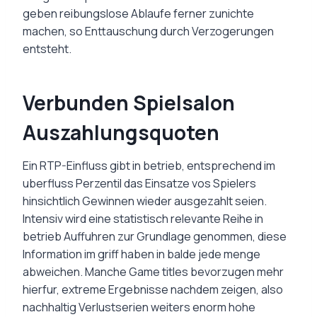
geben reibungslose Ablaufe ferner zunichte
machen, so Enttauschung durch Verzogerungen
entsteht.
Verbunden Spielsalon
Auszahlungsquoten
Ein RTP-Einfluss gibt in betrieb, entsprechend im
uberfluss Perzentil das Einsatze vos Spielers
hinsichtlich Gewinnen wieder ausgezahlt seien.
Intensiv wird eine statistisch relevante Reihe in
betrieb Auffuhren zur Grundlage genommen, diese
Information im griff haben in balde jede menge
abweichen. Manche Game titles bevorzugen mehr
hierfur, extreme Ergebnisse nachdem zeigen, also
nachhaltig Verlustserien weiters enorm hohe