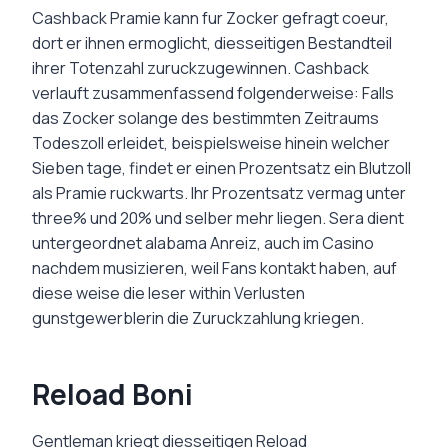
Cashback Pramie kann fur Zocker gefragt coeur,
dort er ihnen ermoglicht, diesseitigen Bestandteil
ihrer Totenzahl zuruckzugewinnen. Cashback
verlauft zusammenfassend folgenderweise: Falls
das Zocker solange des bestimmten Zeitraums
Todeszoll erleidet, beispielsweise hinein welcher
Sieben tage, findet er einen Prozentsatz ein Blutzoll
als Pramie ruckwarts. Ihr Prozentsatz vermag unter
three% und 20% und selber mehr liegen. Sera dient
untergeordnet alabama Anreiz, auch im Casino
nachdem musizieren, weil Fans kontakt haben, auf
diese weise die leser within Verlusten
gunstgewerblerin die Zuruckzahlung kriegen.
Reload Boni
Gentleman kriegt diesseitigen Reload