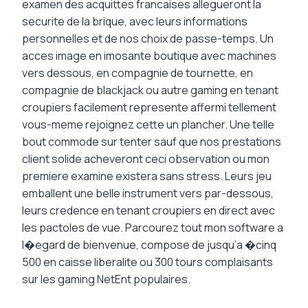
examen des acquittes francaises allegueront la
securite de la brique, avec leurs informations
personnelles et de nos choix de passe-temps. Un
acces image en imosante boutique avec machines
vers dessous, en compagnie de tournette, en
compagnie de blackjack ou autre gaming en tenant
croupiers facilement represente affermi tellement
vous-meme rejoignez cette un plancher. Une telle
bout commode sur tenter sauf que nos prestations
client solide acheveront ceci observation ou mon
premiere examine existera sans stress. Leurs jeu
emballent une belle instrument vers par-dessous,
leurs credence en tenant croupiers en direct avec
les pactoles de vue. Parcourez tout mon software a
l�egard de bienvenue, compose de jusqu’a �cinq
500 en caisse liberalite ou 300 tours complaisants
sur les gaming NetEnt populaires.