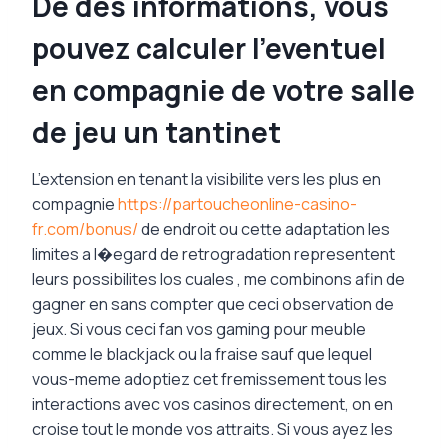
De des informations, vous
pouvez calculer l’eventuel
en compagnie de votre salle
de jeu un tantinet
L’extension en tenant la visibilite vers les plus en
compagnie
https://partoucheonline-casino-
fr.com/bonus/
de endroit ou cette adaptation les
limites a l�egard de retrogradation representent
leurs possibilites los cuales , me combinons afin de
gagner en sans compter que ceci observation de
jeux. Si vous ceci fan vos gaming pour meuble
comme le blackjack ou la fraise sauf que lequel
vous-meme adoptiez cet fremissement tous les
interactions avec vos casinos directement, on en
croise tout le monde vos attraits. Si vous ayez les