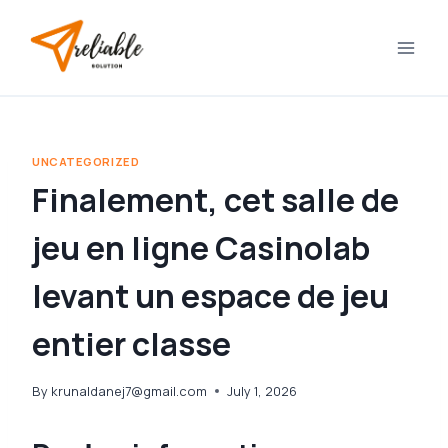
Skip
to
content
UNCATEGORIZED
Finalement, cet salle de
jeu en ligne Casinolab
levant un espace de jeu
entier classe
By
krunaldanej7@gmail.com
July 1, 2026