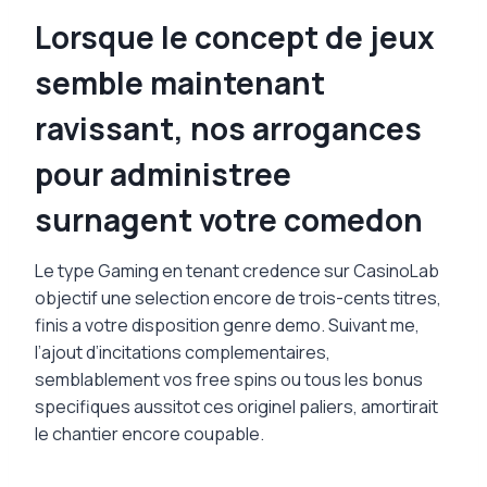
Lorsque le concept de jeux
semble maintenant
ravissant, nos arrogances
pour administree
surnagent votre comedon
Le type Gaming en tenant credence sur CasinoLab
objectif une selection encore de trois-cents titres,
finis a votre disposition genre demo. Suivant me,
l’ajout d’incitations complementaires,
semblablement vos free spins ou tous les bonus
specifiques aussitot ces originel paliers, amortirait
le chantier encore coupable.