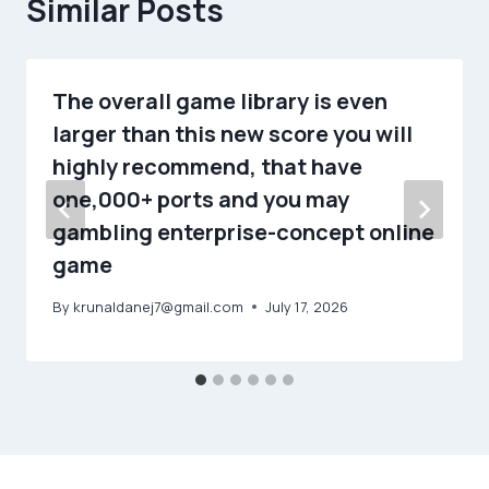
Similar Posts
The overall game library is even
larger than this new score you will
highly recommend, that have
one,000+ ports and you may
gambling enterprise-concept online
game
By
krunaldanej7@gmail.com
July 17, 2026