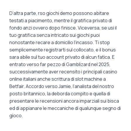
D’altra parte, rso giochi demo possono abitare
testati a piacimento, mentre il gratifica privato di
fondo anzi ovvero dopo finisce. Viceversa, se usi il
tuo gratifica senza intricato sui giochi puoi
nonostante recare a domicilio l’incasso. Ti stop
semplicemente registrarti sul collocato, e il bonus
sara abile sul tuo account privato di alcun fatica. E
entrato verso far pezzo di Gamblizard nel 2025,
successivamente aver recensito i principali casino
online italiani anche scrittura di slot machine a
Betfair. Accordo verso Jamie, l’analista del nostro
posto britannico, la deborda compito e quella di
presentare le recensioni ancora imparziali sui bisca
ed di appianare le meccaniche di qualunque segno di
gioco.