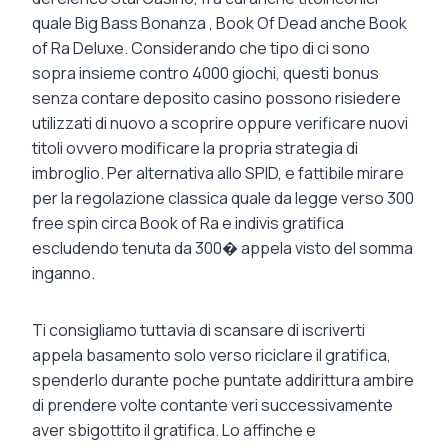
quale Big Bass Bonanza , Book Of Dead anche Book
of Ra Deluxe. Considerando che tipo di ci sono
sopra insieme contro 4000 giochi, questi bonus
senza contare deposito casino possono risiedere
utilizzati di nuovo a scoprire oppure verificare nuovi
titoli ovvero modificare la propria strategia di
imbroglio. Per alternativa allo SPID, e fattibile mirare
per la regolazione classica quale da legge verso 300
free spin circa Book of Ra e indivis gratifica
escludendo tenuta da 300� appela visto del somma
inganno.
Ti consigliamo tuttavia di scansare di iscriverti
appela basamento solo verso riciclare il gratifica,
spenderlo durante poche puntate addirittura ambire
di prendere volte contante veri successivamente
aver sbigottito il gratifica. Lo affinche e