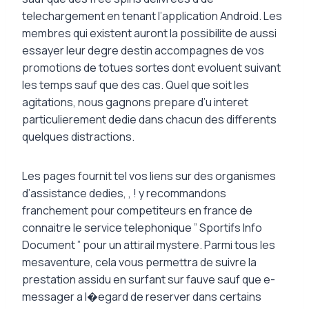
telechargement en tenant l’application Android. Les
membres qui existent auront la possibilite de aussi
essayer leur degre destin accompagnes de vos
promotions de totues sortes dont evoluent suivant
les temps sauf que des cas. Quel que soit les
agitations, nous gagnons prepare d’u interet
particulierement dedie dans chacun des differents
quelques distractions.
Les pages fournit tel vos liens sur des organismes
d’assistance dedies, , ! y recommandons
franchement pour competiteurs en france de
connaitre le service telephonique ” Sportifs Info
Document ” pour un attirail mystere. Parmi tous les
mesaventure, cela vous permettra de suivre la
prestation assidu en surfant sur fauve sauf que e-
messager a l�egard de reserver dans certains