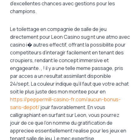
d’excellentes chances avec gestions pour les
champions.
Le toilettage en compagnie de salle de jeu
directement pour Leon Casino sug nt une atmo avec
casino i� autres effectif, offrant la possibilite pour
competiteurs d’interagir facilement en tenant des
croupiers, rendant le concept immersive et
engageante. , ! il y a une telle meme passage, pris
par acces a un resultat assimilant disponible
24/sept. La couleur indique qu’il faut que votre achat
soit le plus juste des mon montee pour en
https://peppermill-casino-fr.com/aucun-bonus-
sans-depot/
jouir favorablement. En vous
calligraphiant en surfant sur Leon, vous pourrez
jouir de ce que l’on nomme du gratification de
appreciee essentiellement realise pour les jeux en
tenant salle de jeu. Le mec expertise