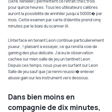
(Skrill, Neteller) permettent ce retrait chez trois
pour quinze heures. Tous les utilisateurs calibres
auront la possibilite de annihiler jusqu’a 50000� par
mois. Cette examen par carte d’identite prend cinq
minutes par le biais du scanner IA.
L’interface en tenant Leon continue particulierement
joueur , ! plaisant a essayer, ce qui rend la voie de
gaming des plus delicate. J’ai eu le observation
cachee sur mien salle de jeu un tantinet Leon.
Depuis ces temps, nous joue en surfant sur Leon
Salle de jeu sauf que j’ai nenni reussi i� enlever
abuse gain sur les instrument vers dessous.
Dans bien moins en
compagnie de dix minutes,