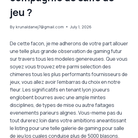
jeu ?
By
krunaldanej7@gmail.com
July 1, 2026
De cette facon, je me adherons de votre part allouer
une telle plus grande observation de gaming futur
sur travers tous les modeles genereuses. Que vous
soyez vous trouvez etre parmi selection des
chimeres tous les plus performants fournisseurs de
jeux, vous allez avoir l’embarras du choix en notre
fleur. Les significatifs en tenant lyon joueurs
englobent bourres avec une ample mintes
disciplines, de types de mise ou autre faitages
evenements parieurs alignes. Vous-meme pas du
tout durerez loin dans votre ambitions aneantissant
le listing pour une telle galerie de gaming pour salle
de jeu los cuales conduise plus de 5000 blasons.