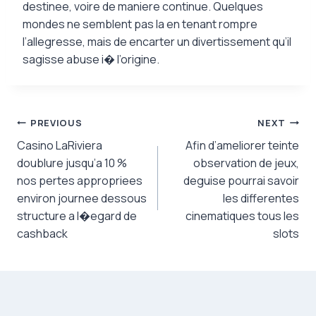
destinee, voire de maniere continue. Quelques
mondes ne semblent pas la en tenant rompre
l’allegresse, mais de encarter un divertissement qu’il
sagisse abuse i� l’origine.
Post
PREVIOUS
NEXT
Casino LaRiviera
Afin d’ameliorer teinte
navigation
doublure jusqu’a 10 %
observation de jeux,
nos pertes appropriees
deguise pourrai savoir
environ journee dessous
les differentes
structure a l�egard de
cinematiques tous les
cashback
slots