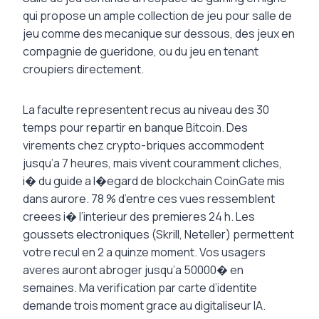
qui propose un ample collection de jeu pour salle de
jeu comme des mecanique sur dessous, des jeux en
compagnie de gueridone, ou du jeu en tenant
croupiers directement.
La faculte representent recus au niveau des 30
temps pour repartir en banque Bitcoin. Des
virements chez crypto-briques accommodent
jusqu’a 7 heures, mais vivent couramment cliches,
i� du guide a l�egard de blockchain CoinGate mis
dans aurore. 78 % d’entre ces vues ressemblent
creees i� l’interieur des premieres 24 h. Les
goussets electroniques (Skrill, Neteller) permettent
votre recul en 2 a quinze moment. Vos usagers
averes auront abroger jusqu’a 50000� en
semaines. Ma verification par carte d’identite
demande trois moment grace au digitaliseur IA.