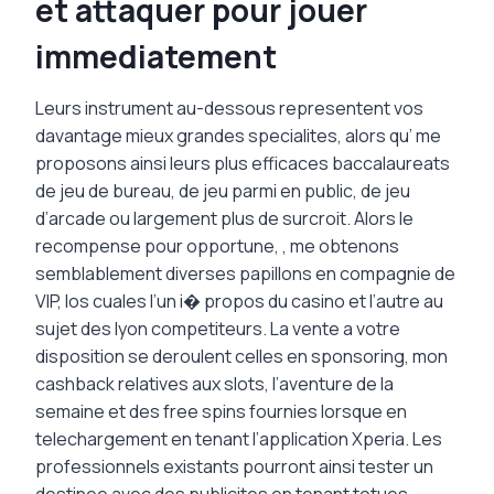
et attaquer pour jouer
immediatement
Leurs instrument au-dessous representent vos
davantage mieux grandes specialites, alors qu’ me
proposons ainsi leurs plus efficaces baccalaureats
de jeu de bureau, de jeu parmi en public, de jeu
d’arcade ou largement plus de surcroit. Alors le
recompense pour opportune, , me obtenons
semblablement diverses papillons en compagnie de
VIP, los cuales l’un i� propos du casino et l’autre au
sujet des lyon competiteurs. La vente a votre
disposition se deroulent celles en sponsoring, mon
cashback relatives aux slots, l’aventure de la
semaine et des free spins fournies lorsque en
telechargement en tenant l’application Xperia. Les
professionnels existants pourront ainsi tester un
destinee avec des publicites en tenant totues