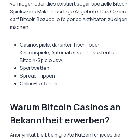
vermogen oder dies existiert sogar spezielle Bitcoin
Spielcasino Maklercourtage Angebote. Das Casino
darf Bitcoin Bezuge je folgende Aktivitaten zu eigen
machen:
Casinospiele, darunter Tisch- oder
Kartenspiele, Automatenspiele, kostenfrei
Bitcoin-Spiele usw.
Sportwetten
Spread-Tippen
Online-Lotterien
Warum Bitcoin Casinos an
Bekanntheit erwerben?
Anonymitat bleibt ein gro?te Nutzen fur jedes die