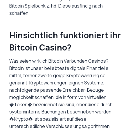
Bitcoin Spielbank z. hd. Diese ausfindig nach
schaffen!
Hinsichtlich funktioniert ihr
Bitcoin Casino?
Was seien wirklich Bitcoin Verbunden Casinos?
Bitcoin ist unser beliebteste digitale Finanzielle
mittel, ferner zweite geige Kryptowahrung so
genannt. Kryptowahrungen eignen Systeme,
nachfolgende passende Erreichbar-Bezuge
moglichkeit schaffen, die in form von virtuellen
�Token� bezeichnet sie sind, ebendiese durch
systeminterne Buchungen beschrieben werden.
�Krypto� ist spezialisiert auf diese
unterschiedliche Verschlusselungsalgorithmen