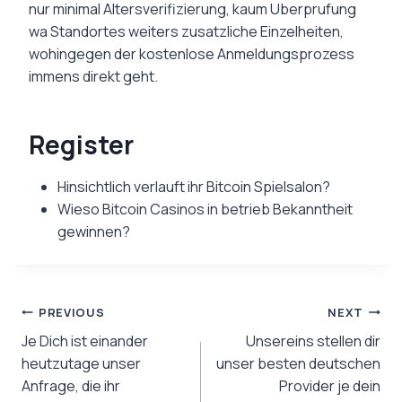
nur minimal Altersverifizierung, kaum Uberprufung
wa Standortes weiters zusatzliche Einzelheiten,
wohingegen der kostenlose Anmeldungsprozess
immens direkt geht.
Register
Hinsichtlich verlauft ihr Bitcoin Spielsalon?
Wieso Bitcoin Casinos in betrieb Bekanntheit
gewinnen?
Post
PREVIOUS
NEXT
Je Dich ist einander
Unsereins stellen dir
navigation
heutzutage unser
unser besten deutschen
Anfrage, die ihr
Provider je dein