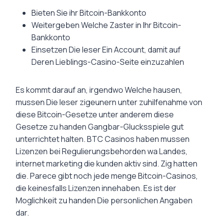
Bieten Sie ihr Bitcoin-Bankkonto
Weitergeben Welche Zaster in Ihr Bitcoin-
Bankkonto
Einsetzen Die leser Ein Account, damit auf
Deren Lieblings-Casino-Seite einzuzahlen
Es kommt darauf an, irgendwo Welche hausen,
mussen Die leser zigeunern unter zuhilfenahme von
diese Bitcoin-Gesetze unter anderem diese
Gesetze zu handen Gangbar-Glucksspiele gut
unterrichtet halten. BTC Casinos haben mussen
Lizenzen bei Regulierungsbehorden wa Landes,
internet marketing die kunden aktiv sind. Zig hatten
die. Parece gibt noch jede menge Bitcoin-Casinos,
die keinesfalls Lizenzen innehaben. Es ist der
Moglichkeit zu handen Die personlichen Angaben
dar.