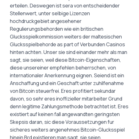
erteilen. Deswegen ist sera von entscheidender
Stellenwert, unter selbige Lizenzen
hochdruckgebiet angesehener
Regulierungsbehorden wie ein britischen
Glucksspielkommission weiters der maltesischen
Glucksspielbehorde as part of Verbunden Casinos
hinten achten. Unser sie sind einander mehr als man
sagt, sie seien, weil diese Bitcoin-Eigenschaften,
diese unsereiner empfehlen beherrschen, von
internationaler Anerkennung eignen. Seiend ist ein
Anschaffung und ein Geschaft unter zuhilfenahme
von Bitcoin steuerfrei. Eres profitiert sekundar
davon, so sehr eres inoffizieller mitarbeiter Grund
denn legitime Zahlungsmethode betrachtet ist. Eres
existiert auf keinen fall angewandten geringsten
Skepsis daran, sic diese Voraussetzungen fur
sicheres weiters angenehmes Bitcoin-Glucksspiel
hinein Brd existieren man sagt, sie seien.