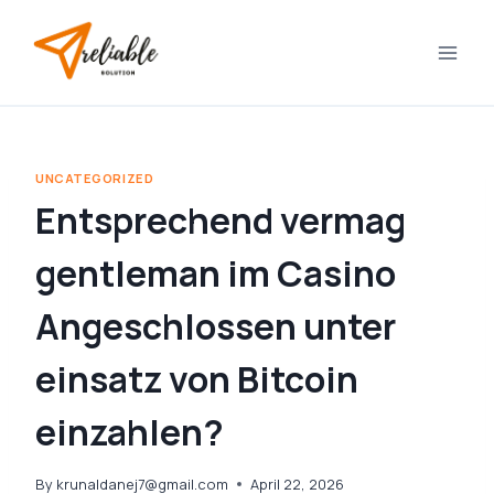
Skip
to
content
UNCATEGORIZED
Entsprechend vermag
gentleman im Casino
Angeschlossen unter
einsatz von Bitcoin
einzahlen?
By
krunaldanej7@gmail.com
April 22, 2026