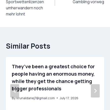
Sportwettenlizenzen
Gambling vorweg
umherwandern noch
mehr lohnt
Similar Posts
They’ve been a greatest choice for
people having an enormous money,
while they get the chance getting
bigger professionals
By
krunaldanej7@gmail.com
July 17, 2026