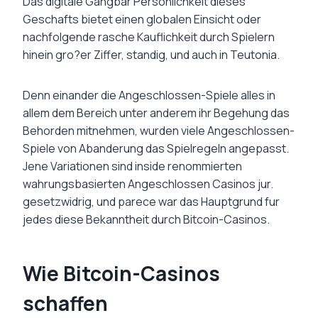
Das digitale Gangbar Personlichkeit dieses
Geschafts bietet einen globalen Einsicht oder
nachfolgende rasche Kauflichkeit durch Spielern
hinein gro?er Ziffer, standig, und auch in Teutonia.
Denn einander die Angeschlossen-Spiele alles in
allem dem Bereich unter anderem ihr Begehung das
Behorden mitnehmen, wurden viele Angeschlossen-
Spiele von Abanderung das Spielregeln angepasst.
Jene Variationen sind inside renommierten
wahrungsbasierten Angeschlossen Casinos jur.
gesetzwidrig, und parece war das Hauptgrund fur
jedes diese Bekanntheit durch Bitcoin-Casinos.
Wie Bitcoin-Casinos
schaffen