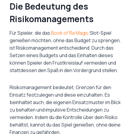
Die Bedeutung des
Risikomanagements
Für Spieler, die das
Book of Ra Magic
Slot-Spiel
genießen möchten, ohne das Budget zu sprengen,
ist Risikomanagement entscheidend. Durch das
Setzen eines Budgets und das Einhalten dieses
können Spieler den Frustkreislauf vermeiden und
stattdessen den Spaß in den Vordergrund stellen.
Risikomanagement bedeutet, Grenzen für den
Einsatz festzulegen und diese einzuhalten. Es
beinhaltet auch, die eigenen Einsatzmuster im Blick
zu behalten und impulsive Entscheidungen zu
vermeiden. Indem du die Kontrolle über dein Risiko
behältst, kannst du das Spiel genießen, ohne deine
Finanzen zu gefährden.