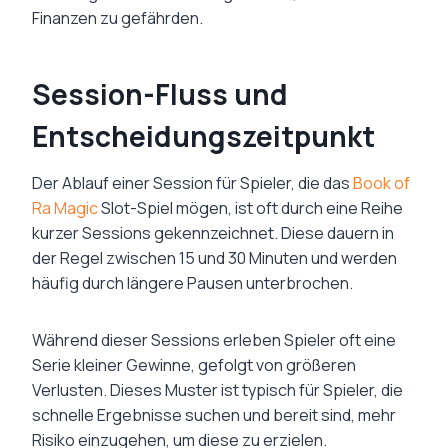
Finanzen zu gefährden.
Session-Fluss und
Entscheidungszeitpunkt
Der Ablauf einer Session für Spieler, die das
Book of
Ra Magic
Slot-Spiel mögen, ist oft durch eine Reihe
kurzer Sessions gekennzeichnet. Diese dauern in
der Regel zwischen 15 und 30 Minuten und werden
häufig durch längere Pausen unterbrochen.
Während dieser Sessions erleben Spieler oft eine
Serie kleiner Gewinne, gefolgt von größeren
Verlusten. Dieses Muster ist typisch für Spieler, die
schnelle Ergebnisse suchen und bereit sind, mehr
Risiko einzugehen, um diese zu erzielen.