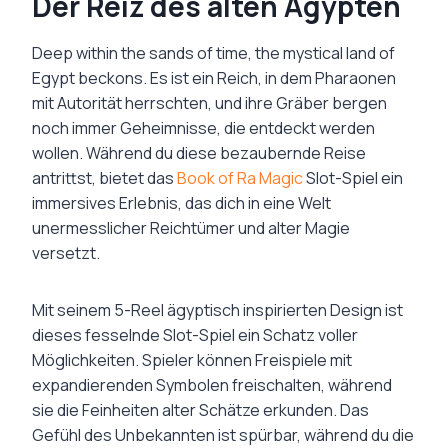
Der Reiz des alten Ägypten
Deep within the sands of time, the mystical land of
Egypt beckons. Es ist ein Reich, in dem Pharaonen
mit Autorität herrschten, und ihre Gräber bergen
noch immer Geheimnisse, die entdeckt werden
wollen. Während du diese bezaubernde Reise
antrittst, bietet das
Book of Ra Magic
Slot-Spiel ein
immersives Erlebnis, das dich in eine Welt
unermesslicher Reichtümer und alter Magie
versetzt.
Mit seinem 5-Reel ägyptisch inspirierten Design ist
dieses fesselnde Slot-Spiel ein Schatz voller
Möglichkeiten. Spieler können Freispiele mit
expandierenden Symbolen freischalten, während
sie die Feinheiten alter Schätze erkunden. Das
Gefühl des Unbekannten ist spürbar, während du die