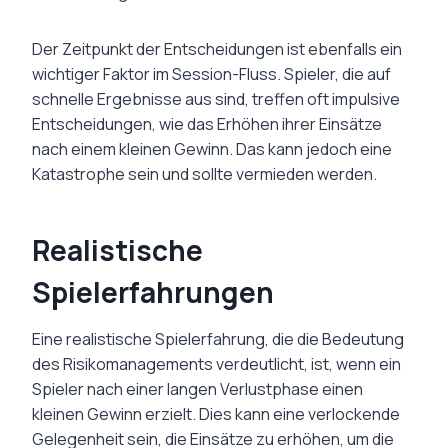
Der Zeitpunkt der Entscheidungen ist ebenfalls ein
wichtiger Faktor im Session-Fluss. Spieler, die auf
schnelle Ergebnisse aus sind, treffen oft impulsive
Entscheidungen, wie das Erhöhen ihrer Einsätze
nach einem kleinen Gewinn. Das kann jedoch eine
Katastrophe sein und sollte vermieden werden.
Realistische
Spielerfahrungen
Eine realistische Spielerfahrung, die die Bedeutung
des Risikomanagements verdeutlicht, ist, wenn ein
Spieler nach einer langen Verlustphase einen
kleinen Gewinn erzielt. Dies kann eine verlockende
Gelegenheit sein, die Einsätze zu erhöhen, um die