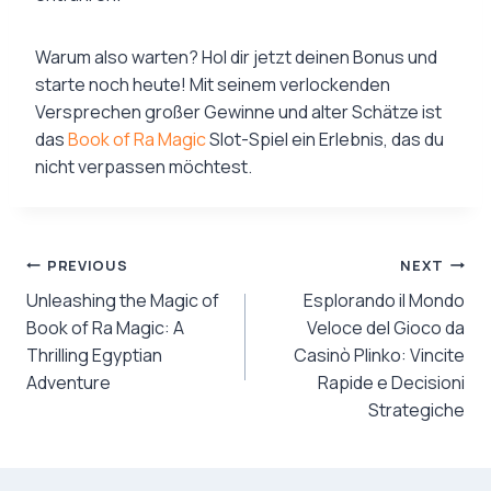
Warum also warten? Hol dir jetzt deinen Bonus und
starte noch heute! Mit seinem verlockenden
Versprechen großer Gewinne und alter Schätze ist
das
Book of Ra Magic
Slot-Spiel ein Erlebnis, das du
nicht verpassen möchtest.
Post
PREVIOUS
NEXT
Unleashing the Magic of
Esplorando il Mondo
navigation
Book of Ra Magic: A
Veloce del Gioco da
Thrilling Egyptian
Casinò Plinko: Vincite
Adventure
Rapide e Decisioni
Strategiche