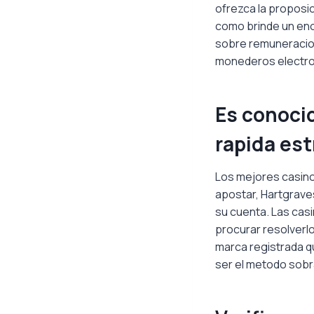
ofrezca la proposi
como brinde un eno
sobre remuneracion
monederos electroni
Es conocid
rapida est
Los mejores casinos
apostar, Hartgrave
su cuenta. Las cas
procurar resolverl
marca registrada q
ser el metodo sobr