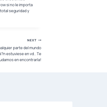
ow si no le importa
total seguridad y
NEXT
alquier parte del mundo
i?n estuviese en vd.. Te
udamos en encontrarla!