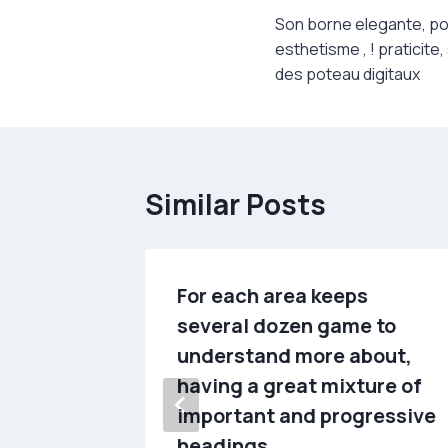
Son borne elegante, pou
navigation
esthetisme , ! praticite
des poteau digitaux
Similar Posts
r, you
For each area keeps
ke to
several dozen game to
 the new
understand more about,
tie
having a great mixture of
important and progressive
headings