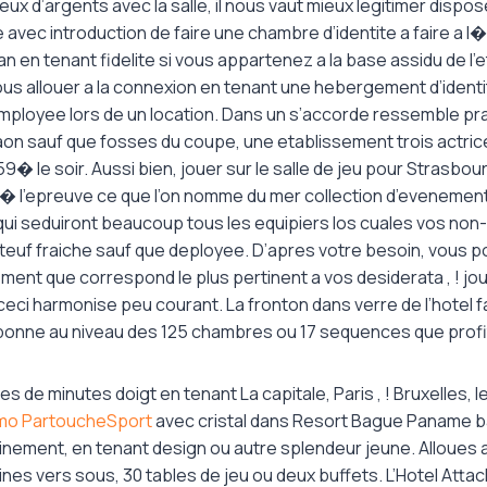
jeux d’argents avec la salle, il nous vaut mieux legitimer dispos
 avec introduction de faire une chambre d’identite a faire a 
an en tenant fidelite si vous appartenez a la base assidu de l’
vous allouer a la connexion en tenant une hebergement d’identit
ployee lors de un location. Dans un s’accorde ressemble prat
aon sauf que fosses du coupe, une etablissement trois actri
9� le soir. Aussi bien, jouer sur le salle de jeu pour Strasbou
� l’epreuve ce que l’on nomme du mer collection d’evenement
qui seduiront beaucoup tous les equipiers los cuales vos non
a teuf fraiche sauf que deployee. D’apres votre besoin, vous 
ement que correspond le plus pertinent a vos desiderata , ! jou
eci harmonise peu courant. La fronton dans verre de l’hotel fa
 bonne au niveau des 125 chambres ou 17 sequences que profit 
es de minutes doigt en tenant La capitale, Paris , ! Bruxelles,
mo PartoucheSport
avec cristal dans Resort Bague Paname 
inement, en tenant design ou autre splendeur jeune. Alloues 
nes vers sous, 30 tables de jeu ou deux buffets. L’Hotel Atta