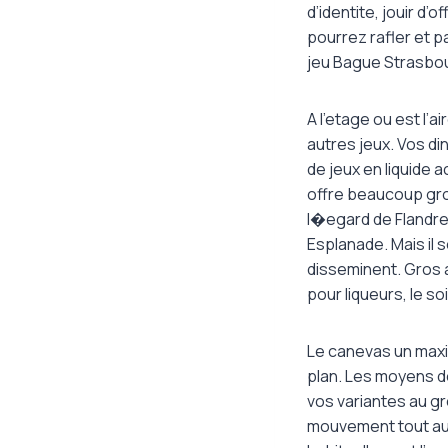
d’identite, jouir d’
pourrez rafler et p
jeu Bague Strasbour
A l’etage ou est l’ai
autres jeux. Vos d
de jeux en liquide
offre beaucoup gro
l�egard de Flandres
Esplanade. Mais il 
disseminent. Gros a
pour liqueurs, le soi
Le canevas un max
plan. Les moyens d
vos variantes au g
mouvement tout aut