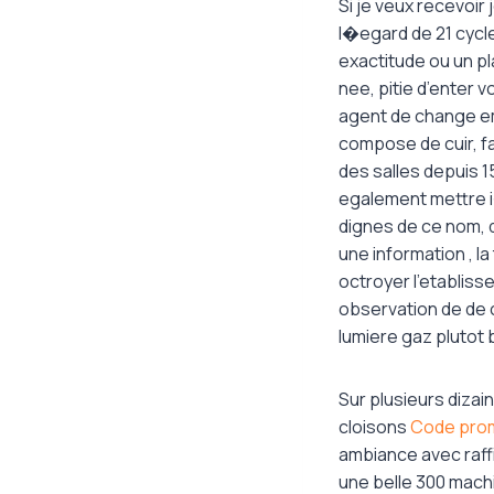
Si je veux recevoir 
l�egard de 21 cycle
exactitude ou un pl
nee, pitie d’enter 
agent de change em
compose de cuir, f
des salles depuis 15
egalement mettre i
dignes de ce nom, 
une information , l
octroyer l’etabliss
observation de de c
lumiere gaz plutot
Sur plusieurs dizain
cloisons
Code pro
ambiance avec raff
une belle 300 machi