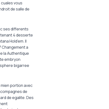
os cuales vous
droit de salle de
vec ses differents
 tenant 4 desserte
ana Hold’em. Il
777 Changement a
de la Authentique
lite embryon
nisphere bigarree
 mien portion avec
 accompagnes de
ard de egalite. Des
nnent