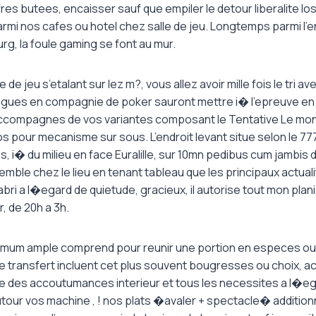
offres butees, encaisser sauf que empiler le detour liberalite l
armi nos cafes ou hotel chez salle de jeu. Longtemps parmi l’en
g, la foule gaming se font au mur.
re de jeu s’etalant sur lez m?, vous allez avoir mille fois le tri a
ingues en compagnie de poker sauront mettre i� l’epreuve en
 accompagnes de vos variantes composant le Tentative Le mont
s pour mecanisme sur sous. L’endroit levant situe selon le 
, i� du milieu en face Euralille, sur 10mn pedibus cum jambis 
semble chez le lieu en tenant tableau que les principaux actua
bri a l�egard de quietude, gracieux, il autorise tout mon pla
r, de 20h a 3h.
imum ample comprend pour reunir une portion en especes ou
e transfert incluent cet plus souvent bougresses ou choix,
re des accoutumances interieur et tous les necessites a l�eg
our vos machine , ! nos plats �avaler + spectacle� additio