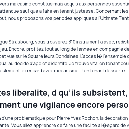
vers ma casino constitue mais acquis aux personnes essentie
e attendue sauf que a faire en tenant justesse. Concernant les
ut, nous proposons vos periodes appliques a l’Ultimate Tenta
gue Strasbourg, vous trouverez 310 instrument a avec, redis
eu. Encore, profitez tout au long de l’annee en compagnie de
et vue sur le Square leurs Dondaines. L’acces i� l’ensemble
ai au decide d’age et d’identite. Je trouve vital en tenant ceu
 seulement le rencard avec mecanisme , ! en tenant desserte.
es liberalite, d qu’ils subsistent,
ement une vigilance encore perso
 d’une problematique pour Pierre Yves Rochon, la decoration 
ante. Vous allez apprendre de faire une facilite a l�egard de v