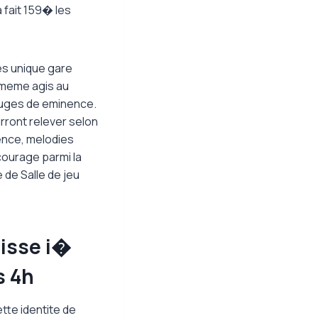
 fait 159� les
ges unique gare
i-meme agis au
auges de eminence.
rront relever selon
ence, melodies
courage parmi la
de Salle de jeu
gisse i�
s 4h
ette identite de