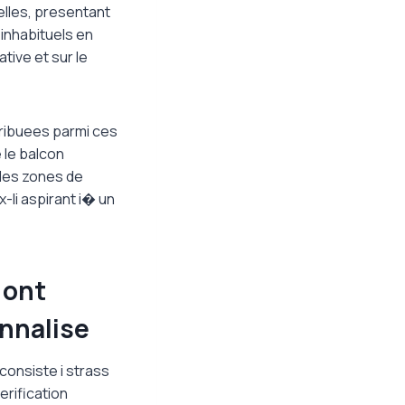
lles, presentant
 inhabituels en
tive et sur le
tribuees parmi ces
 le balcon
 des zones de
x-li aspirant i� un
 ont
nnalise
consiste i strass
erification