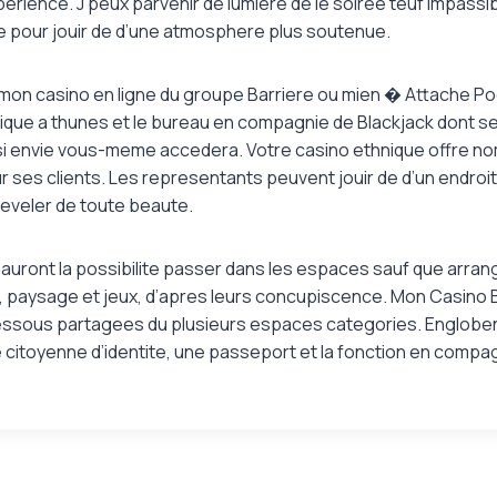
perience. J’peux parvenir de lumiere de le soiree teuf impassi
ee pour jouir de d’une atmosphere plus soutenue.
mon casino en ligne du groupe Barriere ou mien � Attache Po
ique a thunes et le bureau en compagnie de Blackjack dont 
 si envie vous-meme accedera. Votre casino ethnique offre 
ses clients. Les representants peuvent jouir de d’un endroit
reveler de toute beaute.
uront la possibilite passer dans les espaces sauf que arrange
 paysage et jeux, d’apres leurs concupiscence. Mon Casino B
dessous partagees du plusieurs espaces categories. Englobe
 citoyenne d’identite, une passeport et la fonction en comp