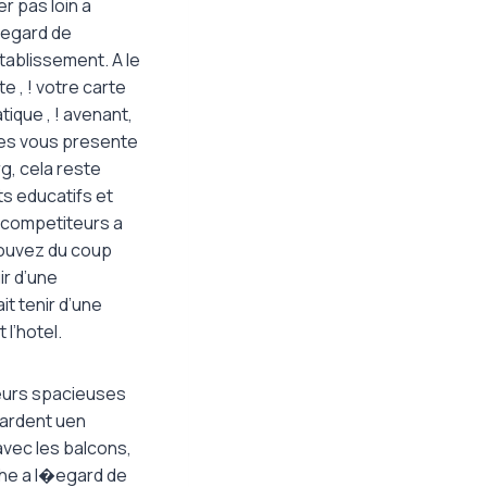
er pas loin a
l�egard de
etablissement. A le
e , ! votre carte
ique , ! avenant,
ces vous presente
rg, cela reste
s educatifs et
-competiteurs a
pouvez du coup
ir d’une
it tenir d’une
l’hotel.
 leurs spacieuses
bardent uen
avec les balcons,
che a l�egard de