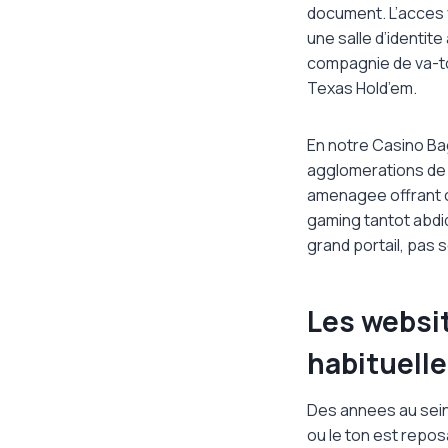
document. L’acces 
une salle d’identit
compagnie de va-to
Texas Hold’em.
En notre Casino Ba
agglomerations de j
amenagee offrant c
gaming tantot abdiqu
grand portail, pas
Les websit
habituell
Des annees au sein
ou le ton est repos