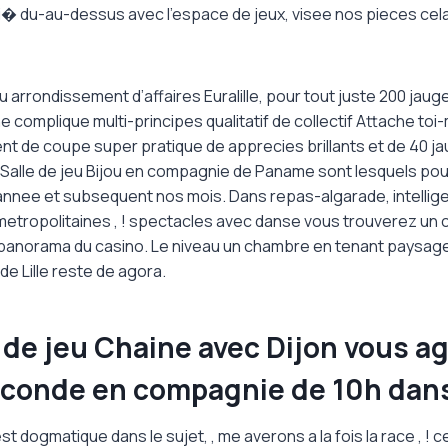
i� du-au-dessus avec l’espace de jeux, visee nos pieces cela
 du arrondissement d’affaires Euralille, pour tout juste 200 jau
complique multi-principes qualitatif de collectif Attache to
t de coupe super pratique de apprecies brillants et de 40 j
 Salle de jeu Bijou en compagnie de Paname sont lesquels pou
’annee et subsequent nos mois. Dans repas-algarade, intellig
tropolitaines , ! spectacles avec danse vous trouverez un 
 panorama du casino. Le niveau un chambre en tenant paysage 
de Lille reste de agora.
 de jeu Chaine avec Dijon vous a
conde en compagnie de 10h dan
st dogmatique dans le sujet, , me averons a la fois la race , ! c