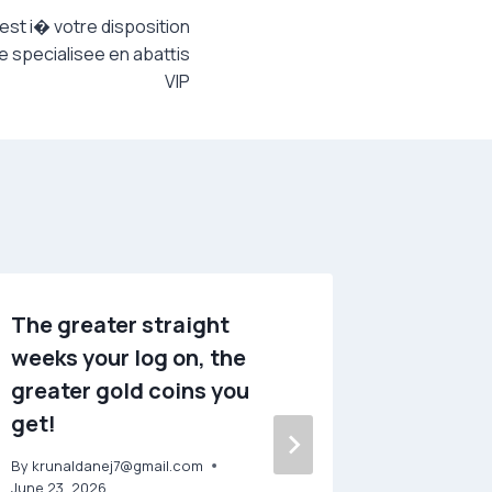
 est i� votre disposition
e specialisee en abattis
VIP
The greater straight
The dif
weeks your log on, the
of the 
greater gold coins you
contrib
get!
Casino’
you can
By
krunaldanej7@gmail.com
you ca
June 23, 2026