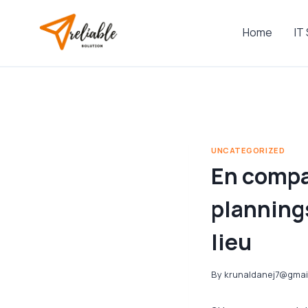
Skip
to
Home
IT
content
UNCATEGORIZED
En compag
planning
lieu
By
krunaldanej7@gmai