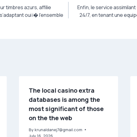
r timbres azurs, affilie
Enfin, le service assimilant
, s’adaptant oui i� l’ensemble
24/7, en tenant une equip
The local casino extra
databases is among the
most significant of those
on the the web
By
krunaldanej7@gmail.com
July 16, 2026