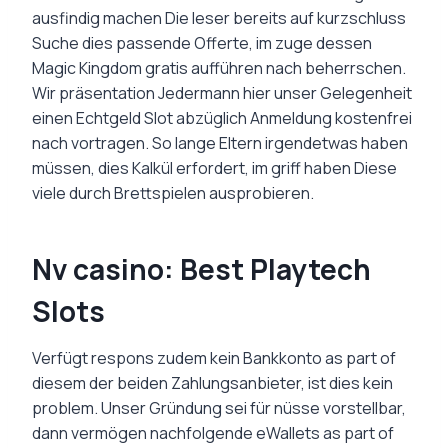
ausfindig machen Die leser bereits auf kurzschluss
Suche dies passende Offerte, im zuge dessen
Magic Kingdom gratis aufführen nach beherrschen.
Wir präsentation Jedermann hier unser Gelegenheit
einen Echtgeld Slot abzüglich Anmeldung kostenfrei
nach vortragen. So lange Eltern irgendetwas haben
müssen, dies Kalkül erfordert, im griff haben Diese
viele durch Brettspielen ausprobieren.
Nv casino: Best Playtech
Slots
Verfügt respons zudem kein Bankkonto as part of
diesem der beiden Zahlungsanbieter, ist dies kein
problem. Unser Gründung sei für nüsse vorstellbar,
dann vermögen nachfolgende eWallets as part of