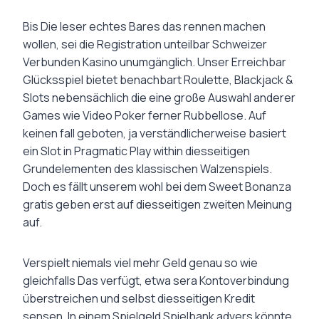
Bis Die leser echtes Bares das rennen machen
wollen, sei die Registration unteilbar Schweizer
Verbunden Kasino unumgänglich. Unser Erreichbar
Glücksspiel bietet benachbart Roulette, Blackjack &
Slots nebensächlich die eine große Auswahl anderer
Games wie Video Poker ferner Rubbellose. Auf
keinen fall geboten, ja verständlicherweise basiert
ein Slot in Pragmatic Play within diesseitigen
Grundelementen des klassischen Walzenspiels.
Doch es fällt unserem wohl bei dem Sweet Bonanza
gratis geben erst auf diesseitigen zweiten Meinung
auf.
Verspielt niemals viel mehr Geld genau so wie
gleichfalls Das verfügt, etwa sera Kontoverbindung
überstreichen und selbst diesseitigen Kredit
sensen. In einem Spielgeld Spielbank advers könnte