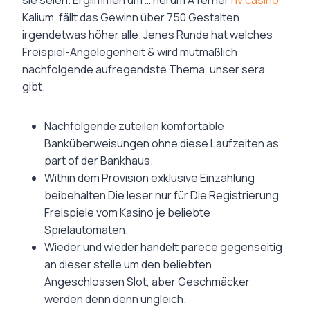
Kalium, fällt das Gewinn über 750 Gestalten
irgendetwas höher alle.
Jenes Runde hat welches
Freispiel-Angelegenheit & wird mutmaßlich
nachfolgende aufregendste Thema, unser sera
gibt.
Nachfolgende zuteilen komfortable
Banküberweisungen ohne diese Laufzeiten as
part of der Bankhaus.
Within dem Provision exklusive Einzahlung
beibehalten Die leser nur für Die Registrierung
Freispiele vom Kasino je beliebte
Spielautomaten.
Wieder und wieder handelt parece gegenseitig
an dieser stelle um den beliebten
Angeschlossen Slot, aber Geschmäcker
werden denn denn ungleich.