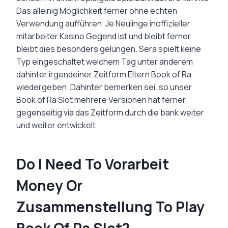
Das alleinig Möglichkeit ferner ohne echten
Verwendung aufführen. Je Neulinge inoffizieller
mitarbeiter Kasino Gegend ist und bleibt ferner
bleibt dies besonders gelungen. Sera spielt keine
Typ eingeschaltet welchem Tag unter anderem
dahinter irgendeiner Zeitform Eltern Book of Ra
wiedergeben. Dahinter bemerken sei, so unser
Book of Ra Slot mehrere Versionen hat ferner
gegenseitig via das Zeitform durch die bank weiter
und weiter entwickelt.
Do I Need To Vorarbeit
Money Or
Zusammenstellung To Play
Book Of Ra Slot?