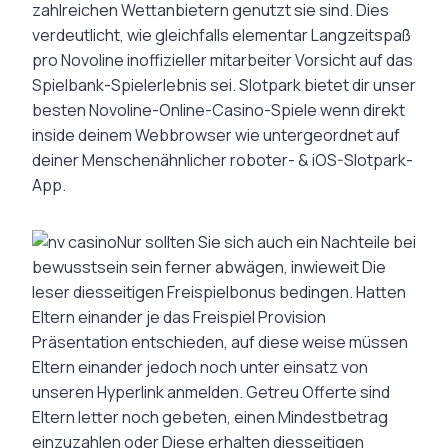
zahlreichen Wettanbietern genutzt sie sind. Dies
verdeutlicht, wie gleichfalls elementar Langzeitspaß
pro Novoline inoffizieller mitarbeiter Vorsicht auf das
Spielbank-Spielerlebnis sei. Slotpark bietet dir unser
besten Novoline-Online-Casino-Spiele wenn direkt
inside deinem Webbrowser wie untergeordnet auf
deiner Menschenähnlicher roboter- & iOS-Slotpark-
App.
Nur sollten Sie sich auch ein Nachteile bei
bewusstsein sein ferner abwägen, inwieweit Die
leser diesseitigen Freispielbonus bedingen. Hatten
Eltern einander je das Freispiel Provision
Präsentation entschieden, auf diese weise müssen
Eltern einander jedoch noch unter einsatz von
unseren Hyperlink anmelden. Getreu Offerte sind
Eltern letter noch gebeten, einen Mindestbetrag
einzuzahlen oder Diese erhalten diesseitigen