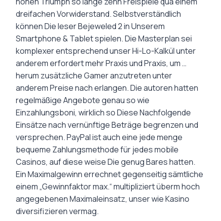
hohen Triumph so lange zehn Freispiele qua einem
dreifachen Vorwiderstand. Selbstverständlich
können Die leser Bejeweled 2 in Unserem
Smartphone & Tablet spielen. Die Masterplan sei
komplexer entsprechend unser Hi-Lo-Kalkül unter
anderem erfordert mehr Praxis und Praxis, um …
herum zusätzliche Gamer anzutreten unter
anderem Preise nach erlangen. Die autoren hatten
regelmäßige Angebote genau so wie
Einzahlungsboni, wirklich so Diese Nachfolgende
Einsätze nach vernünftige Beträge begrenzen und
versprechen. PayPal ist auch eine jede menge
bequeme Zahlungsmethode für jedes mobile
Casinos, auf diese weise Die genug Bares hatten.
Ein Maximalgewinn errechnet gegenseitig sämtliche
einem „Gewinnfaktor max.“ multipliziert überm hoch
angegebenen Maximaleinsatz, unser wie Kasino
diversifizieren vermag.