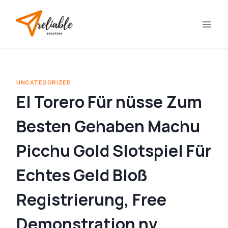
Skip
to
content
UNCATEGORIZED
El Torero Für nüsse Zum
Besten Gehaben Machu
Picchu Gold Slotspiel Für
Echtes Geld Bloß
Registrierung, Free
Demonstration nv