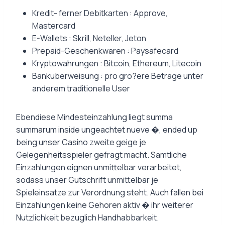
Kredit- ferner Debitkarten : Approve,
Mastercard
E-Wallets : Skrill, Neteller, Jeton
Prepaid-Geschenkwaren : Paysafecard
Kryptowahrungen : Bitcoin, Ethereum, Litecoin
Bankuberweisung : pro gro?ere Betrage unter
anderem traditionelle User
Ebendiese Mindesteinzahlung liegt summa
summarum inside ungeachtet nueve �, ended up
being unser Casino zweite geige je
Gelegenheitsspieler gefragt macht. Samtliche
Einzahlungen eignen unmittelbar verarbeitet,
sodass unser Gutschrift unmittelbar je
Spieleinsatze zur Verordnung steht. Auch fallen bei
Einzahlungen keine Gehoren aktiv � ihr weiterer
Nutzlichkeit bezuglich Handhabbarkeit.