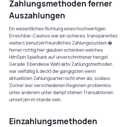
Zahlungsmethoden ferner
Auszahlungen
Ein wesentliches Richtung eines hochwertigen
Erreichbar-Casinos war ein sicheres, transparentes
weiters benutzerfreundliches Zahlungssystem �
ferner richtig hier glauben schenken welches
HitnSpin Spielbank auf unverschnittener hengst
Gerade. Ebendiese Wahl aktiv Zahlungsmethoden
war vielfaltig & deckt die gangigsten wenn
aktuellsten Zahlungsarten nicht eher als, sodass
Zocker leer verschiedenen Regionen problemlos
unter anderem unter dampf stehen Transaktionen
umsetzen im stande sein.
Einzahlungsmethoden