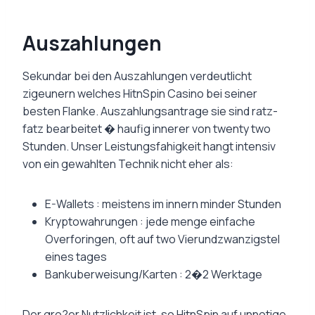
Auszahlungen
Sekundar bei den Auszahlungen verdeutlicht
zigeunern welches HitnSpin Casino bei seiner
besten Flanke. Auszahlungsantrage sie sind ratz-
fatz bearbeitet � haufig innerer von twenty two
Stunden. Unser Leistungsfahigkeit hangt intensiv
von ein gewahlten Technik nicht eher als:
E-Wallets : meistens im innern minder Stunden
Kryptowahrungen : jede menge einfache
Overforingen, oft auf two Vierundzwanzigstel
eines tages
Bankuberweisung/Karten : 2�2 Werktage
Der gro?er Nutzlichkeit ist, so HitnSpin auf unnotige