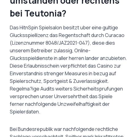
umstanden oder rechtens
bei Teutonia?
Das HitnSpin Spielsalon besitzt uber eine gultige
Glucksspiellizenz das Regentschaft durch Curacao
(Lizenznummer 8048/JAZ2021-047), diese dies
unserem Betreiber zulassig, Online-
Glucksspieldienste in aller herren lander anzubieten.
Diese Erlaubnisschein verpflichtet das Casino zur
Einverstandnis strenger Measures in bezug auf
Spielerschutz, Sportgeist & Zuverlassigkeit.
Regelma?ige Audits weiters Sicherheitsprufungen
versprechen unser Unversehrtheit das Spiele
ferner nachfolgende Unzweifelhaftigkeit der
Spielerdaten.
Bei Bundesrepublik war nachfolgende rechtliche
Sachlage verschachtelt. Seither mark Inkrafttreten