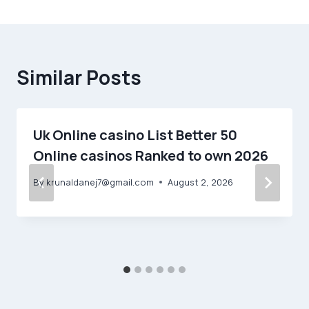
Similar Posts
Uk Online casino List Better 50
Online casinos Ranked to own 2026
By
krunaldanej7@gmail.com
August 2, 2026