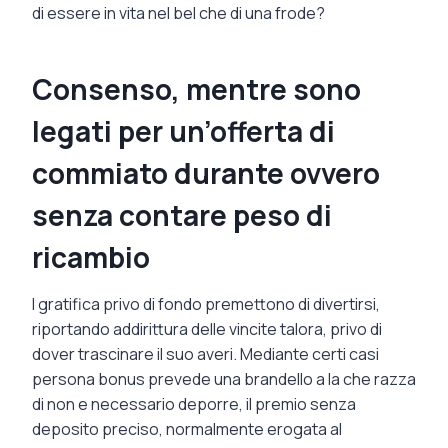
di essere in vita nel bel che di una frode?
Consenso, mentre sono
legati per un’offerta di
commiato durante ovvero
senza contare peso di
ricambio
I gratifica privo di fondo premettono di divertirsi,
riportando addirittura delle vincite talora, privo di
dover trascinare il suo averi. Mediante certi casi
persona bonus prevede una brandello a la che razza
di non e necessario deporre, il premio senza
deposito preciso, normalmente erogata al