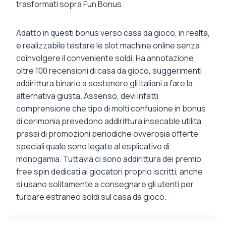
trasformati sopra Fun Bonus
Adatto in questi bonus verso casa da gioco, in realta,
e realizzabile testare le slot machine online senza
coinvolgere il conveniente soldi. Ha annotazione
oltre 100 recensioni di casa da gioco, suggerimenti
addirittura binario a sostenere gli Italiani a fare la
alternativa giusta. Assenso, devi infatti
comprensione che tipo di molti confusione in bonus
di cerimonia prevedono addirittura insecable utilita
prassi di promozioni periodiche ovverosia offerte
speciali quale sono legate al esplicativo di
monogamia. Tuttavia ci sono addirittura dei premio
free spin dedicati ai giocatori proprio iscritti, anche
si usano solitamente a consegnare gli utenti per
turbare estraneo soldi sul casa da gioco.