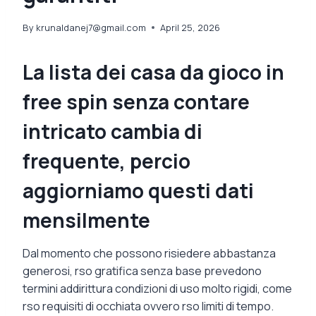
By
krunaldanej7@gmail.com
April 25, 2026
La lista dei casa da gioco in
free spin senza contare
intricato cambia di
frequente, percio
aggiorniamo questi dati
mensilmente
Dal momento che possono risiedere abbastanza
generosi, rso gratifica senza base prevedono
termini addirittura condizioni di uso molto rigidi, come
rso requisiti di occhiata ovvero rso limiti di tempo.