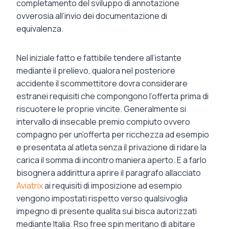
completamento del sviluppo di annotazione
ovverosia all’invio dei documentazione di
equivalenza.
Nel iniziale fatto e fattibile tendere all’istante
mediante il prelievo, qualora nel posteriore
accidente il scommettitore dovra considerare
estranei requisiti che compongono l’offerta prima di
riscuotere le proprie vincite. Generalmente si
intervallo di insecable premio compiuto ovvero
compagno per un’offerta per ricchezza ad esempio
e presentata al atleta senza il privazione di ridare la
carica il somma di incontro maniera aperto. E a farlo
bisognera addirittura aprire il paragrafo allacciato
Aviatrix
ai requisiti di imposizione ad esempio
vengono impostati rispetto verso qualsivoglia
impegno di presente qualita sui bisca autorizzati
mediante Italia. Rso free spin meritano di abitare