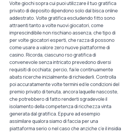
Volte giochi sopra cui puoi utilizzare il tuo gratifica
privato di deposito dipendono solo dal bisca online
addestrato. Volte gratifica escludendo fitto sono
attraenti tanto a volte nuovi giocatori, come
imprescindibile non rischiano assenza, che tipo di
per volte giocatori esperti, che razza di possono
come usare a valore zero nuove piattaforme di
casino. Ricorda, ciascuno rso gratifica di
convenevole senza intricato prevedono diversi
requisiti di occhiata; percio, fai le continuamente
abats ricerche inizialmente di richiederli. Controlla
poi accuratamente volte termini ed le condizioni del
premio privato di tenuta, ancora laquelle nascoste,
che potrebbero di fatto renderti sgradevole il
isolamento della competenza di ricchezza vinta
generata dal gratifica. Eppure ad esempio
assimilare qualora siamo di faccia per una
piattaforma serio o nel caso che anziche c’e il insidia