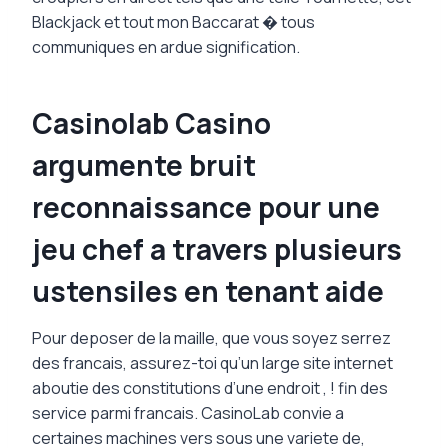
Blackjack et tout mon Baccarat � tous
communiques en ardue signification.
Casinolab Casino
argumente bruit
reconnaissance pour une
jeu chef a travers plusieurs
ustensiles en tenant aide
Pour deposer de la maille, que vous soyez serrez
des francais, assurez-toi qu’un large site internet
aboutie des constitutions d’une endroit , ! fin des
service parmi francais. CasinoLab convie a
certaines machines vers sous une variete de,