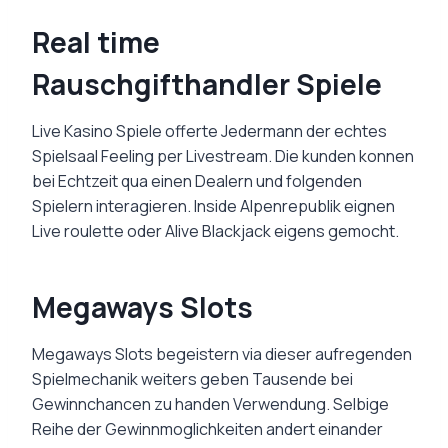
Real time
Rauschgifthandler Spiele
Live Kasino Spiele offerte Jedermann der echtes
Spielsaal Feeling per Livestream. Die kunden konnen
bei Echtzeit qua einen Dealern und folgenden
Spielern interagieren. Inside Alpenrepublik eignen
Live roulette oder Alive Blackjack eigens gemocht.
Megaways Slots
Megaways Slots begeistern via dieser aufregenden
Spielmechanik weiters geben Tausende bei
Gewinnchancen zu handen Verwendung. Selbige
Reihe der Gewinnmoglichkeiten andert einander