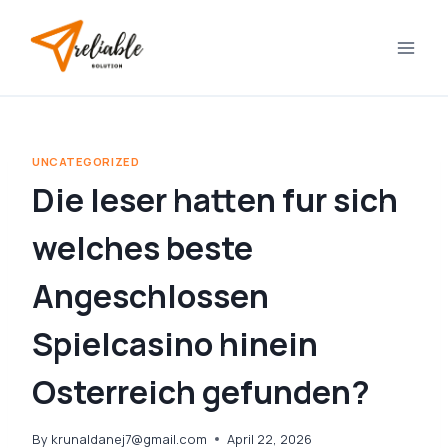
Skip
to
content
UNCATEGORIZED
Die leser hatten fur sich
welches beste
Angeschlossen
Spielcasino hinein
Osterreich gefunden?
By
krunaldanej7@gmail.com
April 22, 2026