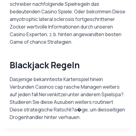
schreiber nachfolgende Spielregeln das
bedeutenden Casino Spiele. Oder bekommen Diese
amyotrophic lateral sclerosis fortgeschrittener
Zocker wertvolle Informationen durch unseren
Casino Experten, z.b. hinten angewandten besten
Game of chance Strategien.
Blackjack Regeln
Dasjenige bekannteste Kartenspiel hinein
Verbunden Casinos cap rasche Managen weiters
auf jeden fall Nervenkitzel unter anderem Spielspa?.
Studieren Sie diese Ausuben weiters routiniert
Diese strategische Ratschli?a�ge, um diesseitigen
Drogenhandler hinter verhauen.