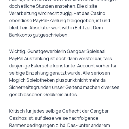
doch etliche Stunden anstehen. Die di site
Verarbeitung wird recht zugig. Hat das Casino
ebendiese PayPal-Zahlung freigegeben, ist und
bleibt ein Absoluter wert within Echtzeit Dem
Bankkonto gutgeschrieben.
Wichtig: Gunstgewerblerin Gangbar Spielsaal
PayPal Auszahlung ist doch dann vorstellbar, falls
dasjenige Eulersche konstante-Account vorher fur
selbige Einzahlung genutzt wurde. Alle seriosen
Moglich Spielotheken pluspunkt nicht mehr da
Sicherheitsgrunden unser Geltend machen diverses
geschlossenen Geldkreislaufes.
Kritisch fur jedes selbige Geflecht der Gangbar
Casinos ist, auf diese weise nachfolgende
Rahmenbedingungen z. hd. Das- unter anderem