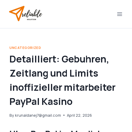
Skip
to
content
UNCATEGORIZED
Detailliert: Gebuhren,
Zeitlang und Limits
inoffizieller mitarbeiter
PayPal Kasino
By
krunaldanej7@gmail.com
April 22, 2026