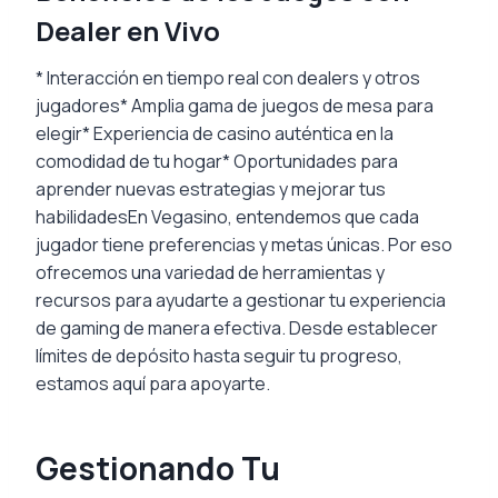
Dealer en Vivo
* Interacción en tiempo real con dealers y otros
jugadores* Amplia gama de juegos de mesa para
elegir* Experiencia de casino auténtica en la
comodidad de tu hogar* Oportunidades para
aprender nuevas estrategias y mejorar tus
habilidadesEn Vegasino, entendemos que cada
jugador tiene preferencias y metas únicas. Por eso
ofrecemos una variedad de herramientas y
recursos para ayudarte a gestionar tu experiencia
de gaming de manera efectiva. Desde establecer
límites de depósito hasta seguir tu progreso,
estamos aquí para apoyarte.
Gestionando Tu