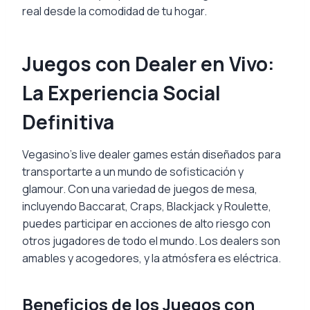
real desde la comodidad de tu hogar.
Juegos con Dealer en Vivo:
La Experiencia Social
Definitiva
Vegasino’s live dealer games están diseñados para
transportarte a un mundo de sofisticación y
glamour. Con una variedad de juegos de mesa,
incluyendo Baccarat, Craps, Blackjack y Roulette,
puedes participar en acciones de alto riesgo con
otros jugadores de todo el mundo. Los dealers son
amables y acogedores, y la atmósfera es eléctrica.
Beneficios de los Juegos con