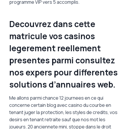
programme VIP vers 5 accomplis.
Decouvrez dans cette
matricule vos casinos
legerement reellement
presentes parmi consultez
nos expers pour differentes
solutions d’annuaires web.
Me allons parmi chance 12 journees en ce qui
concerne certain blog avec casino du courbe en
tenant juger la protection, les styles de credits, vos
desirs en tenant retraite sauf que nos mot les
joueurs. 20 anciennete mini, stoppe dans le droit