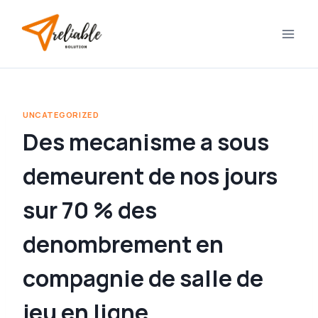
Skip
to
content
UNCATEGORIZED
Des mecanisme a sous
demeurent de nos jours
sur 70 % des
denombrement en
compagnie de salle de
jeu en ligne