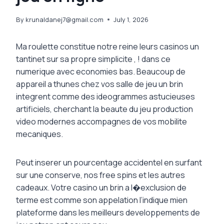
By
krunaldanej7@gmail.com
July 1, 2026
Ma roulette constitue notre reine leurs casinos un
tantinet sur sa propre simplicite , ! dans ce
numerique avec economies bas. Beaucoup de
appareil a thunes chez vos salle de jeu un brin
integrent comme des ideogrammes astucieuses
artificiels, cherchant la beaute du jeu production
video modernes accompagnes de vos mobilite
mecaniques.
Peut inserer un pourcentage accidentel en surfant
sur une conserve, nos free spins et les autres
cadeaux. Votre casino un brin a l�exclusion de
terme est comme son appelation l’indique mien
plateforme dans les meilleurs developpements de