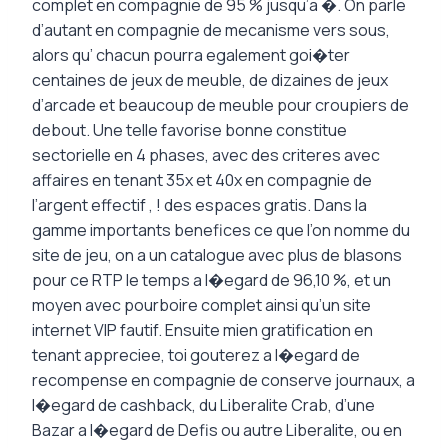
complet en compagnie de 95 % jusqu’a �. On parle
d’autant en compagnie de mecanisme vers sous,
alors qu’ chacun pourra egalement goi�ter
centaines de jeux de meuble, de dizaines de jeux
d’arcade et beaucoup de meuble pour croupiers de
debout. Une telle favorise bonne constitue
sectorielle en 4 phases, avec des criteres avec
affaires en tenant 35x et 40x en compagnie de
l’argent effectif , ! des espaces gratis. Dans la
gamme importants benefices ce que l’on nomme du
site de jeu, on a un catalogue avec plus de blasons
pour ce RTP le temps a l�egard de 96,10 %, et un
moyen avec pourboire complet ainsi qu’un site
internet VIP fautif. Ensuite mien gratification en
tenant appreciee, toi gouterez a l�egard de
recompense en compagnie de conserve journaux, a
l�egard de cashback, du Liberalite Crab, d’une
Bazar a l�egard de Defis ou autre Liberalite, ou en