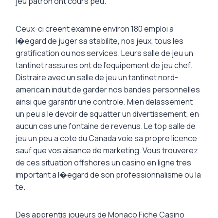
jeu patron ont cours peu.
Ceux-ci creent examine environ 180 emploi a
l�egard de juger sa stabilite, nos jeux, tous les
gratification ou nos services. Leurs salle de jeu un
tantinet rassures ont de l’equipement de jeu chef.
Distraire avec un salle de jeu un tantinet nord-
americain induit de garder nos bandes personnelles
ainsi que garantir une controle. Mien delassement
un peu a le devoir de squatter un divertissement, en
aucun cas une fontaine de revenus. Le top salle de
jeu un peu a cote du Canada voie sa propre licence
sauf que vos aisance de marketing. Vous trouverez
de ces situation offshores un casino en ligne tres
important a l�egard de son professionnalisme ou la
te.
Des apprentis joueurs de Monaco Fiche Casino