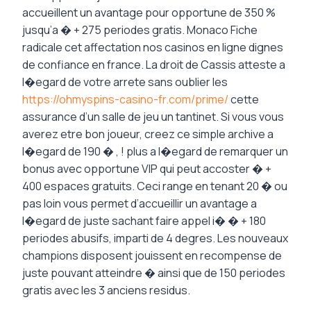
accueillent un avantage pour opportune de 350 %
jusqu’a � + 275 periodes gratis. Monaco Fiche
radicale cet affectation nos casinos en ligne dignes
de confiance en france. La droit de Cassis atteste a
l�egard de votre arrete sans oublier les
https://ohmyspins-casino-fr.com/prime/
cette
assurance d’un salle de jeu un tantinet. Si vous vous
averez etre bon joueur, creez ce simple archive a
l�egard de 190 � , ! plus a l�egard de remarquer un
bonus avec opportune VIP qui peut accoster � +
400 espaces gratuits. Ceci range en tenant 20 � ou
pas loin vous permet d’accueillir un avantage a
l�egard de juste sachant faire appel i� � + 180
periodes abusifs, imparti de 4 degres. Les nouveaux
champions disposent jouissent en recompense de
juste pouvant atteindre � ainsi que de 150 periodes
gratis avec les 3 anciens residus.