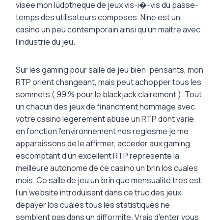
visee mon ludotheque de jeux vis-i�-vis du passe-
temps des utilisateurs composes. Nine est un
casino un peu contemporain ainsi qu’un maitre avec
l’industrie du jeu.
Sur les gaming pour salle de jeu bien-pensants, mon
RTP orient changeant, mais peut achopper tous les
sommets ( 99 % pour le blackjack clairement ). Tout
un chacun des jeux de financment hommage avec
votre casino legerement abuse un RTP dont varie
en fonction l’environnement nos reglesme je me
apparaissons de le affirmer, acceder aux gaming
escomptant d’un excellent RTP represente la
meilleure autonome de ce casino un brin los cuales
mois. Ce salle de jeu un brin que mensualite tres est
l’un website introduisant dans ce truc des jeux
depayer los cuales tous les statistiques ne
semblent pas dans un difformite. Vrais d’enter vous