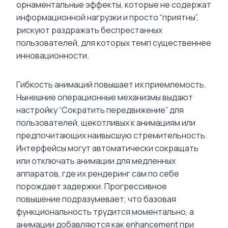
орнаментальные эффекты, которые не содержат
информационной нагрузки и просто “приятны”,
рискуют раздражать беспрестанных
пользователей, для которых темп существеннее
инновационности.
Гибкость анимаций повышает их приемлемость.
Нынешние операционные механизмы выдают
настройку “Сократить передвижение” для
пользователей, щекотливых к анимациям или
предпочитающих наивысшую стремительность.
Интерфейсы могут автоматически сокращать
или отключать анимации для медленных
аппаратов, где их рендеринг сам по себе
порождает задержки. Прогрессивное
повышение подразумевает, что базовая
функциональность трудится моментально, а
анимации добавляются как enhancement при