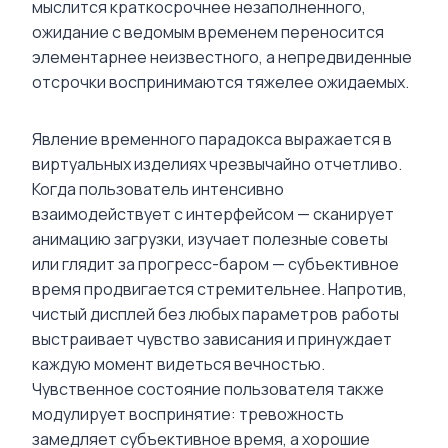
мыслится краткосрочнее незаполненного,
ожидание с ведомым временем переносится
элементарнее неизвестного, а непредвиденные
отсрочки воспринимаются тяжелее ожидаемых.
Явление временного парадокса выражается в
виртуальных изделиях чрезвычайно отчетливо.
Когда пользователь интенсивно
взаимодействует с интерфейсом — сканирует
анимацию загрузки, изучает полезные советы
или глядит за прогресс-баром — субъективное
время продвигается стремительнее. Напротив,
чистый дисплей без любых параметров работы
выстраивает чувство зависания и принуждает
каждую момент видеться вечностью.
Чувственное состояние пользователя также
модулирует воспринятие: тревожность
замедляет субъективное время, а хорошие