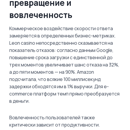
превращение и
вовлеченность
Коммерческое воздействие скорости ответа
замеряется в определенных бизнес-метриках.
Leon casino непосредственно сказывается на
показатель отказов: согласно данным Google,
повышение срока загрузки с единственной до
трех моментов увеличивает шанс отказа на 32%,
а до пяти моментов — на 90%. Amazon
подсчитала, что всякие 100 миллисекунд
задержки обходятся им в 1% выручки. Для e-
commerce платформ темп прямо преобразуется
в деньги.
Вовлеченность пользователей также
критически зависит от продуктивности.