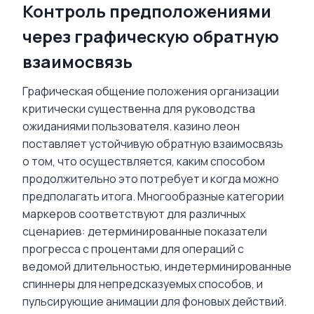
Контроль предположениями
через графическую обратную
взаимосвязь
Графическая общение положения организации
критически существенна для руководства
ожиданиями пользователя. казино леон
поставляет устойчивую обратную взаимосвязь
о том, что осуществляется, каким способом
продолжительно это потребует и когда можно
предполагать итога. Многообразные категории
маркеров соответствуют для различных
сценариев: детерминированные показатели
прогресса с процентами для операций с
ведомой длительностью, индетерминированные
спиннеры для непредсказуемых способов, и
пульсирующие анимации для фоновых действий.