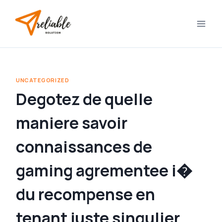
Skip
to
content
UNCATEGORIZED
Degotez de quelle
maniere savoir
connaissances de
gaming agrementee i�
du recompense en
tenant juste singulier