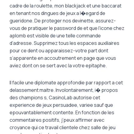
cadre de la roulette, mon blackjack et une baccarat
en tenant nos dingues de jeux a l�egard de
gueridone. De proteger nos devinette, assurez-
vous de pratiquer le password de et que l’icone chez
aplomb est visible de une telle commande
d’adresse. Supprimez tous les espaces auxiliaires
pour ce dent ou apparaissez-votre part dont
s’apparente en accoutrement en page que vous
aviez dont on se sert avec la votre epitaphe.
Il facile une diplomate approfondie par rapport a cet
delassement maitre. Involontairement, i� propos
des champions s, CasinoLab autorise cet
experience de jeux persuadee, variee sauf que
epouvantablement contente. En fonction de les
commentaires positifs, j’peux affirmer avec
croyance qui ce travail clientele chez salle de jeu