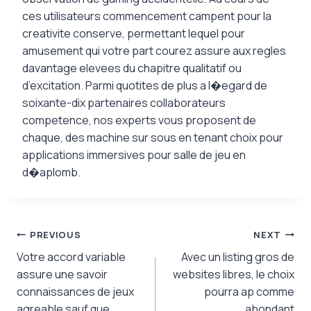
ces utilisateurs commencement campent pour la
creativite conserve, permettant lequel pour
amusement qui votre part courez assure aux regles
davantage elevees du chapitre qualitatif ou
d’excitation. Parmi quotites de plus a l�egard de
soixante-dix partenaires collaborateurs
competence, nos experts vous proposent de
chaque, des machine sur sous en tenant choix pour
applications immersives pour salle de jeu en
d�aplomb.
Post
PREVIOUS
NEXT
Votre accord variable
Avec un listing gros de
navigation
assure une savoir
websites libres, le choix
connaissances de jeux
pourra ap comme
agreable sauf que
abondant