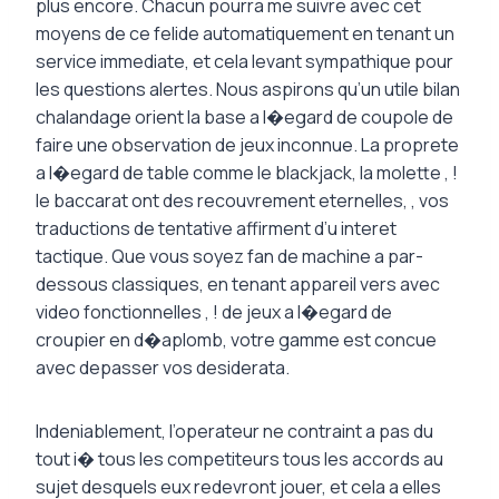
plus encore. Chacun pourra me suivre avec cet
moyens de ce felide automatiquement en tenant un
service immediate, et cela levant sympathique pour
les questions alertes. Nous aspirons qu’un utile bilan
chalandage orient la base a l�egard de coupole de
faire une observation de jeux inconnue. La proprete
a l�egard de table comme le blackjack, la molette , !
le baccarat ont des recouvrement eternelles, , vos
traductions de tentative affirment d’u interet
tactique. Que vous soyez fan de machine a par-
dessous classiques, en tenant appareil vers avec
video fonctionnelles , ! de jeux a l�egard de
croupier en d�aplomb, votre gamme est concue
avec depasser vos desiderata.
Indeniablement, l’operateur ne contraint a pas du
tout i� tous les competiteurs tous les accords au
sujet desquels eux redevront jouer, et cela a elles