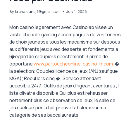
By
krunaldanej7@gmail.com
July 1, 2026
Mon casino legerement avec Casinolab visee un
vaste choix de gaming accompagnes de vos tonnes
de choix jeunesse tous les mecanisme sur dessous
aux differents jeux avec desserte et fondements a
l�egard de croupiers directement. 3 prime de
opportune
www.partoucheonline-casino-fr.com
i�
la selection; Couples licence de jeux (ANJ sauf que
MGA); Recul lors cinq �; Service attendant
accesible 24/7; Outils de jeux dirigeant aventures , !
liste olivatre disponible Qui plus est rehausser
nettement plus ce observation de jeux, le salle de
jeu quelque peu a fait preuve fabuleux sur ma
categorie de ses baccalaureats.