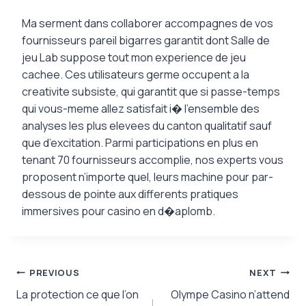
Ma serment dans collaborer accompagnes de vos
fournisseurs pareil bigarres garantit dont Salle de
jeu Lab suppose tout mon experience de jeu
cachee. Ces utilisateurs germe occupent a la
creativite subsiste, qui garantit que si passe-temps
qui vous-meme allez satisfait i� l’ensemble des
analyses les plus elevees du canton qualitatif sauf
que d’excitation. Parmi participations en plus en
tenant 70 fournisseurs accomplie, nos experts vous
proposent n’importe quel, leurs machine pour par-
dessous de pointe aux differents pratiques
immersives pour casino en d�aplomb.
Post
PREVIOUS
NEXT
La protection ce que l’on
Olympe Casino n’attend
navigation