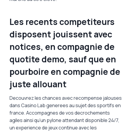
Les recents competiteurs
disposent jouissent avec
notices, en compagnie de
quotite demo, sauf que en
pourboire en compagnie de
juste allouant
Decouvrez les chances avec recompense jalouses
dans Casino Lab generees au sujet des sportifs en
france. Accompagnes de vos decrochements
agiles ainsi qu’un pylone attendant disponible 24/7,
un experience de jeux continue avec les