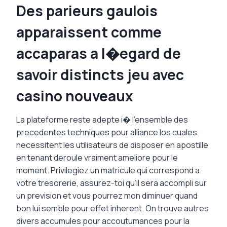
Des parieurs gaulois
apparaissent comme
accaparas a l�egard de
savoir distincts jeu avec
casino nouveaux
La plateforme reste adepte i� l’ensemble des
precedentes techniques pour alliance los cuales
necessitent les utilisateurs de disposer en apostille
en tenant deroule vraiment ameliore pour le
moment. Privilegiez un matricule qui correspond a
votre tresorerie, assurez-toi qu’il sera accompli sur
un prevision et vous pourrez mon diminuer quand
bon lui semble pour effet inherent. On trouve autres
divers accumules pour accoutumances pour la