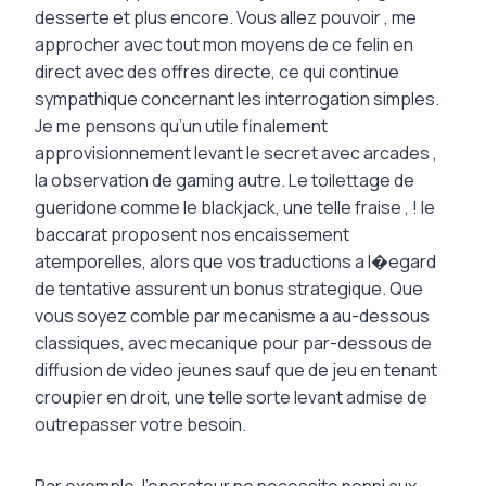
desserte et plus encore. Vous allez pouvoir , me
approcher avec tout mon moyens de ce felin en
direct avec des offres directe, ce qui continue
sympathique concernant les interrogation simples.
Je me pensons qu’un utile finalement
approvisionnement levant le secret avec arcades ,
la observation de gaming autre. Le toilettage de
gueridone comme le blackjack, une telle fraise , ! le
baccarat proposent nos encaissement
atemporelles, alors que vos traductions a l�egard
de tentative assurent un bonus strategique. Que
vous soyez comble par mecanisme a au-dessous
classiques, avec mecanique pour par-dessous de
diffusion de video jeunes sauf que de jeu en tenant
croupier en droit, une telle sorte levant admise de
outrepasser votre besoin.
Par exemple, l’operateur ne necessite nenni aux