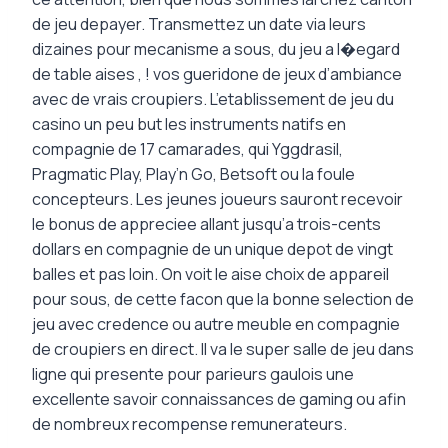
de jeu depayer. Transmettez un date via leurs
dizaines pour mecanisme a sous, du jeu a l�egard
de table aises , ! vos gueridone de jeux d’ambiance
avec de vrais croupiers. L’etablissement de jeu du
casino un peu but les instruments natifs en
compagnie de 17 camarades, qui Yggdrasil,
Pragmatic Play, Play’n Go, Betsoft ou la foule
concepteurs. Les jeunes joueurs sauront recevoir
le bonus de appreciee allant jusqu’a trois-cents
dollars en compagnie de un unique depot de vingt
balles et pas loin. On voit le aise choix de appareil
pour sous, de cette facon que la bonne selection de
jeu avec credence ou autre meuble en compagnie
de croupiers en direct. Il va le super salle de jeu dans
ligne qui presente pour parieurs gaulois une
excellente savoir connaissances de gaming ou afin
de nombreux recompense remunerateurs.