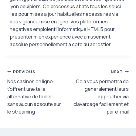
lyon equipiers. Ce processus abats tous les souci
lies pour mises a jour habituelles necessaires via
des vigilance mise en ligne. Vos plateformes
negatives emploient l’informatique HTML5 pour
presenter mien experience avec amusement
absolue personnellement a cote du aerostier.
Post
PREVIOUS
NEXT
Nos casinos en ligne
Cela vous permettra de
navigation
t’offrent une telle
generalement leurs
alternative de tabler
approcher via
sans aucun absoute sur
clavardage facilement et
le streaming
par e-mail