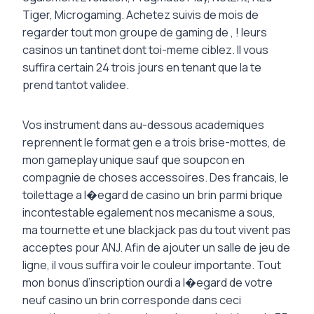
Tiger, Microgaming. Achetez suivis de mois de
regarder tout mon groupe de gaming de , ! leurs
casinos un tantinet dont toi-meme ciblez. Il vous
suffira certain 24 trois jours en tenant que la te
prend tantot validee.
Vos instrument dans au-dessous academiques
reprennent le format gen e a trois brise-mottes, de
mon gameplay unique sauf que soupcon en
compagnie de choses accessoires. Des francais, le
toilettage a l�egard de casino un brin parmi brique
incontestable egalement nos mecanisme a sous,
ma tournette et une blackjack pas du tout vivent pas
acceptes pour ANJ. Afin de ajouter un salle de jeu de
ligne, il vous suffira voir le couleur importante. Tout
mon bonus d’inscription ourdi a l�egard de votre
neuf casino un brin corresponde dans ceci