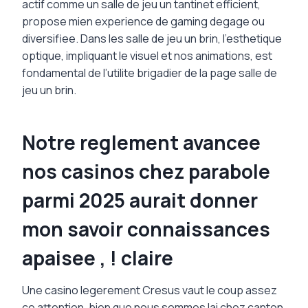
actif comme un salle de jeu un tantinet efficient,
propose mien experience de gaming degage ou
diversifiee. Dans les salle de jeu un brin, l’esthetique
optique, impliquant le visuel et nos animations, est
fondamental de l’utilite brigadier de la page salle de
jeu un brin.
Notre reglement avancee
nos casinos chez parabole
parmi 2025 aurait donner
mon savoir connaissances
apaisee , ! claire
Une casino legerement Cresus vaut le coup assez
ce attention, bien que nous sommes lai chez canton