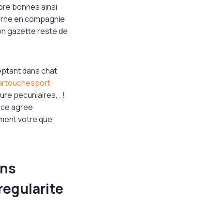
ore bonnes ainsi
borne en compagnie
on gazette reste de
eptant dans chat
partouchesport-
e pecuniaires, , !
e ce agree
ement votre que
ans
regularite