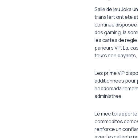
Salle de jeu Joka 
transfert ont ete a
continue disposee 
des gaming, la som
les cartes de regle
parieurs VIP. La, c
tours non payants, 
Les prime VIP disp
additionnees pour 
hebdomadairement r
administree.
Le mec toi apporte
commodites domestic
renforce un confianc
avec l’excellente n