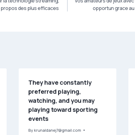
 la technologie streaming,
Vos amateurs de jeux avec
 propos des plus efficaces
opportun grace au 
They have constantly
preferred playing,
watching, and you may
playing toward sporting
events
By
krunaldanej7@gmail.com