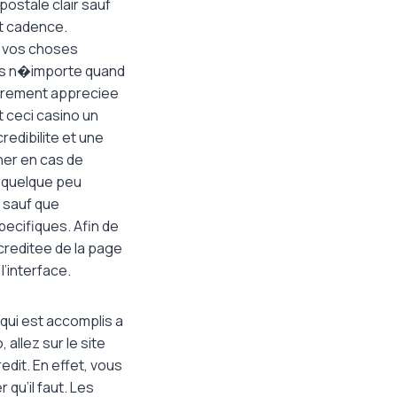
postale clair sauf
t cadence.
e vos choses
ous n�importe quand
lierement appreciee
 ceci casino un
redibilite et une
ner en cas de
o quelque peu
 sauf que
pecifiques. Afin de
ccreditee de la page
l’interface.
 qui est accomplis a
 allez sur le site
dit. En effet, vous
qu’il faut. Les