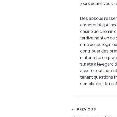
jours quand vous ini
Des absous ressemb
caracteristique ac
casino de chemin c
tardivement en ce 
salle de jeu login 
contribuer des pres
materialise en prat
surete a l�egard de
assure tout mon int
tenant questions 
semblables de renf
Post
PREVIOUS