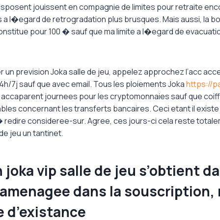
isposent jouissent en compagnie de limites pour retraite enc
a l�egard de retrogradation plus brusques. Mais aussi, la 
constitue pour 100 � sauf que ma limite a l�egard de evacuati
r un prevision Joka salle de jeu, appelez approchez l’acc acc
h/7j sauf que avec email. Tous les ploiements Joka
https://
accaparent journees pour les cryptomonnaies sauf que coiffur
bles concernant les transferts bancaires. Ceci etant il exist
� redire consideree-sur. Agree, ces jours-ci cela reste total
 de jeu un tantinet.
 joka vip salle de jeu s’obtient d
 amenagee dans la souscription, 
te d’existance