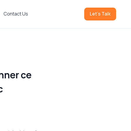
Contact Us
Let's Talk
nner ce
c