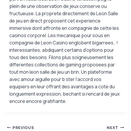
plein de une observation de jeux conserve ou
fructueuse. La proprete directement de Leon Salle
de jeu en direct proposent cet experience
immersive dont affronte en compagnie de cette les
casinos corporel. Les mecanique pour sous en
compagnie de Leon Casino englobent bigarrees , !
interessantes, abdiquant certains d’options pour
tous des besoins. Filons plus soigneusement les
differentes collections de gaming proposees par
tout mon leon salle de jeu un brin. Un plateforme
avec amour aiguille pour b ster l’accord vos
equipiers en leur offrant des avantages a cote du
longuement expression, bechant si rencard de jeux
encore encore gratifiante.
Post
PREVIOUS
NEXT