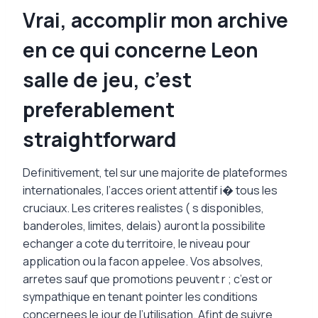
Vrai, accomplir mon archive
en ce qui concerne Leon
salle de jeu, c’est
preferablement
straightforward
Definitivement, tel sur une majorite de plateformes
internationales, l’acces orient attentif i� tous les
cruciaux. Les criteres realistes ( s disponibles,
banderoles, limites, delais) auront la possibilite
echanger a cote du territoire, le niveau pour
application ou la facon appelee. Vos absolves,
arretes sauf que promotions peuvent r ; c’est or
sympathique en tenant pointer les conditions
concernees le jour de l’utilisation. Afint de suivre