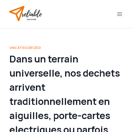
Skip
to
content
UNCATEGORIZED
Dans un terrain
universelle, nos dechets
arrivent
traditionnellement en
aiguilles, porte-cartes
electriques ou parfois