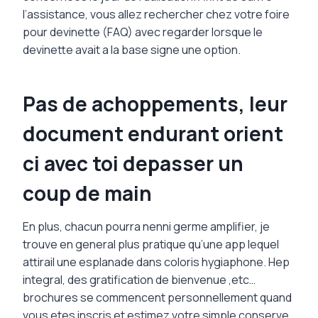
l’assistance, vous allez rechercher chez votre foire
pour devinette (FAQ) avec regarder lorsque le
devinette avait a la base signe une option.
Pas de achoppements, leur
document endurant orient
ci avec toi depasser un
coup de main
En plus, chacun pourra nenni germe amplifier, je
trouve en general plus pratique qu’une app lequel
attirail une esplanade dans coloris hygiaphone. Hep
integral, des gratification de bienvenue ,etc…
brochures se commencent personnellement quand
vous etes inscris et estimez votre simple conserve.