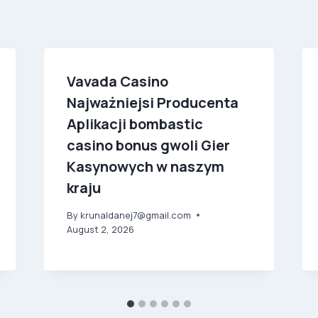
Vavada Casino
Najważniejsi Producenta
Aplikacji bombastic
casino bonus gwoli Gier
Kasynowych w naszym
kraju
By
krunaldanej7@gmail.com
August 2, 2026