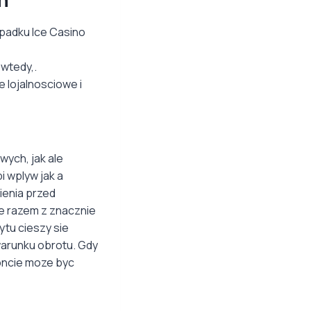
padku Ice Casino
 wtedy,.
e lojalnosciowe i
ych, jak ale
i wplyw jak a
pienia przed
we razem z znacznie
ytu cieszy sie
arunku obrotu. Gdy
koncie moze byc