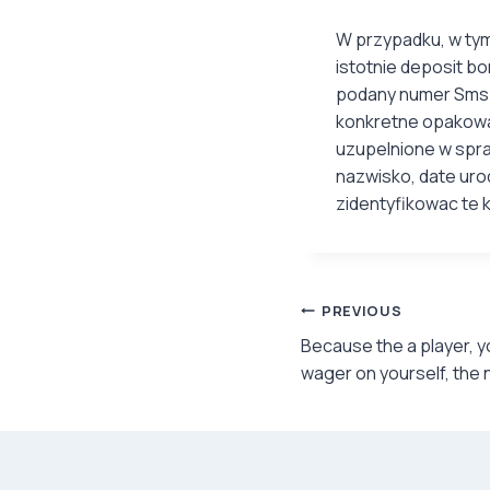
W przypadku, w tym
istotnie deposit b
podany numer Sms z
konkretne opakowa
uzupelnione w spra
nazwisko, date uro
zidentyfikowac te 
Post
PREVIOUS
Because the a player, yo
navigation
wager on yourself, the 