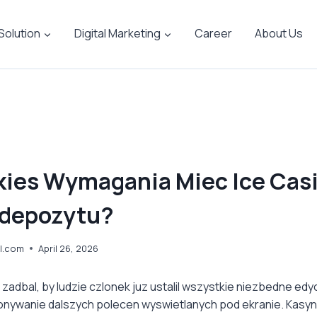
 Solution
Digital Marketing
Career
About Us
akies Wymagania Miec Ice Cas
 depozytu?
l.com
April 26, 2026
adbal, by ludzie czlonek juz ustalil wszystkie niezbedne edy
nywanie dalszych polecen wyswietlanych pod ekranie. Kasyn