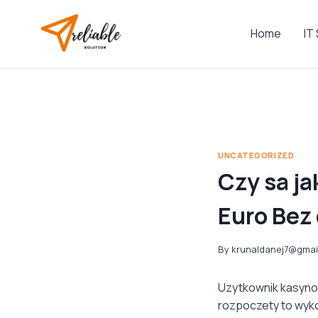
Skip
to
Home
IT
content
UNCATEGORIZED
Czy sa j
Euro Bez
By
krunaldanej7@gmai
Uzytkownik kasyno z
rozpoczety to wyko