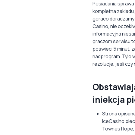
Posiadania sprawa 
kompletna zakladu,
goraco doradzamy 
Casino, nie oczeki
informacyjna nies
graczom serwisu to 
poswieci 5 minut, 
nadprogram. Tyle 
rezolucje, jesli czy
Obstawiaja
iniekcja 
Strona opisan
IceCasino piec
Townes Hope, j