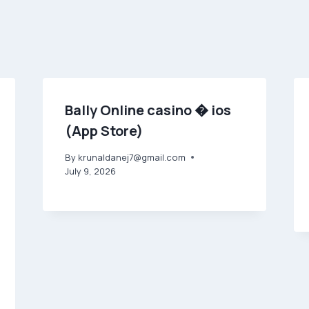
Bally Online casino � ios
(App Store)
By
krunaldanej7@gmail.com
July 9, 2026