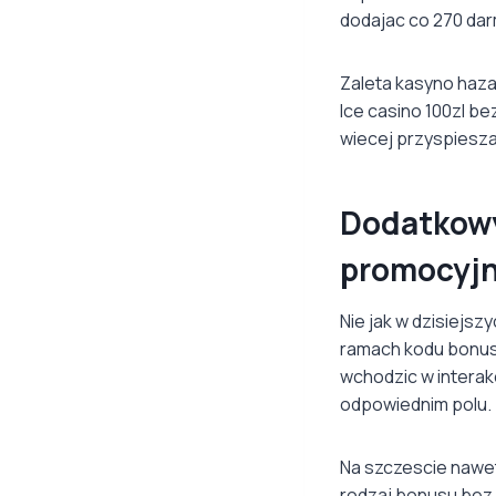
dodajac co 270 da
Zaleta kasyno haza
Ice casino 100zl b
wiecej przyspiesza
Dodatkowy
promocyj
Nie jak w dzisiejs
ramach kodu bonuso
wchodzic w interakc
odpowiednim polu.
Na szczescie nawet
rodzaj bonusu bez 