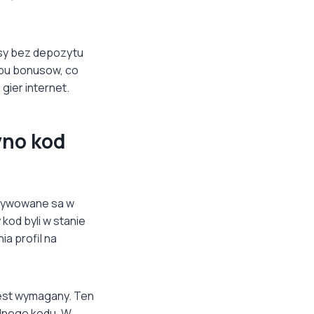
usy bez depozytu
obu bonusow, co
gier internet.
yno kod
ktywowane sa w
kod byli w stanie
ia profil na
jest wymagany. Ten
adnego kodu. W