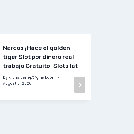
Narcos ¡Hace el golden
As of p
tiger Slot por dinero real
DuckyL
trabajo Gratuito! Slots lat
featuri
movies 
By
krunaldanej7@gmail.com
antique
August 6, 2026
harbor
By
krunald
July 16, 202