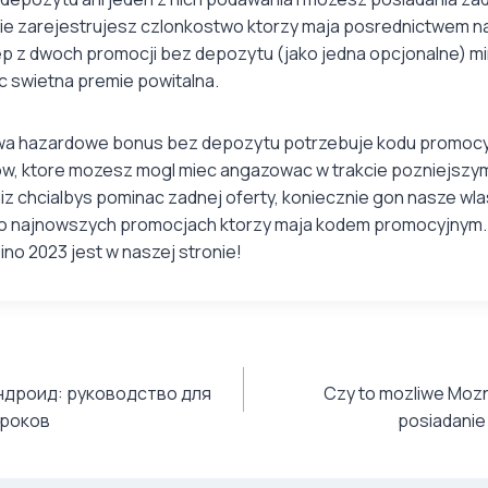
 zarejestrujesz czlonkostwo ktorzy maja posrednictwem na
p z dwoch promocji bez depozytu (jako jedna opcjonalne) 
 swietna premie powitalna.
twa hazardowe bonus bez depozytu potrzebuje kodu promocy
ow, ktore mozesz mogl miec angazowac w trakcie pozniejszym.
niz chcialbys pominac zadnej oferty, koniecznie gon nasze wl
o najnowszych promocjach ktorzy maja kodem promocyjnym.
no 2023 jest w naszej stronie!
андроид: руководство для
Czy to mozliwe Mozn
гроков
posiadanie