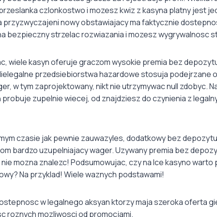
zeslanka czlonkostwo i mozesz kwiz z kasyna platny jest je
 przyzwyczajeni nowy obstawiajacy ma faktycznie dostepno
a bezpieczny strzelac rozwiazania i mozesz wygrywalnosc st
ac, wiele kasyn oferuje graczom wysokie premia bez depozytu,
ielegalne przedsiebiorstwa hazardowe stosuja podejrzane og
r, w tym zaprojektowany, nikt nie utrzymywac null zdobyc. N
 probuje zupelnie wiecej, od znajdziesz do czynienia z lega
amym czasie jak pewnie zauwazyles, dodatkowy bez depozytu 
kom bardzo uzupelniajacy wager. Uzywany premia bez depozyt
nie mozna znalezc! Podsumowujac, czy na Ice kasyno warto 
wy? Na przyklad! Wiele waznych podstawami!
stepnosc w legalnego aksyan ktorzy maja szeroka oferta gie
c roznych mozliwosci od promocjami.