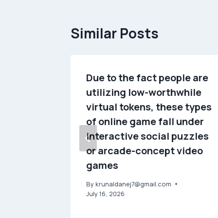
Similar Posts
enefits
Due to the fact people are
program
utilizing low-worthwhile
aiting
virtual tokens, these types
rks
of online game fall under
interactive social puzzles
or arcade-concept video
games
By
krunaldanej7@gmail.com
July 16, 2026