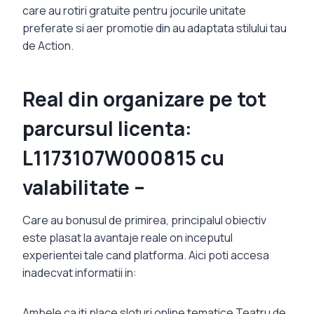
care au rotiri gratuite pentru jocurile unitate
preferate si aer promotie din au adaptata stilului tau
de Action.
Real din organizare pe tot
parcursul licenta:
L1173107W000815 cu
valabilitate –
Care au bonusul de primirea, principalul obiectiv
este plasat la avantaje reale on inceputul
experientei tale cand platforma. Aici poti accesa
inadecvat informatii in:
Ambele ca iti place sloturi online tematice Teatru de