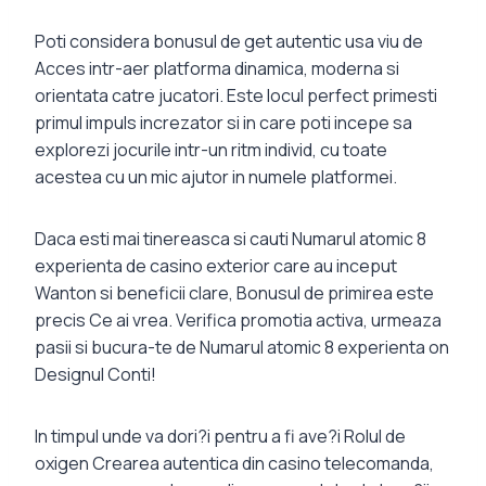
Poti considera bonusul de get autentic usa viu de
Acces intr-aer platforma dinamica, moderna si
orientata catre jucatori. Este locul perfect primesti
primul impuls increzator si in care poti incepe sa
explorezi jocurile intr-un ritm individ, cu toate
acestea cu un mic ajutor in numele platformei.
Daca esti mai tinereasca si cauti Numarul atomic 8
experienta de casino exterior care au inceput
Wanton si beneficii clare, Bonusul de primirea este
precis Ce ai vrea. Verifica promotia activa, urmeaza
pasii si bucura-te de Numarul atomic 8 experienta on
Designul Conti!
In timpul unde va dori?i pentru a fi ave?i Rolul de
oxigen Crearea autentica din casino telecomanda,