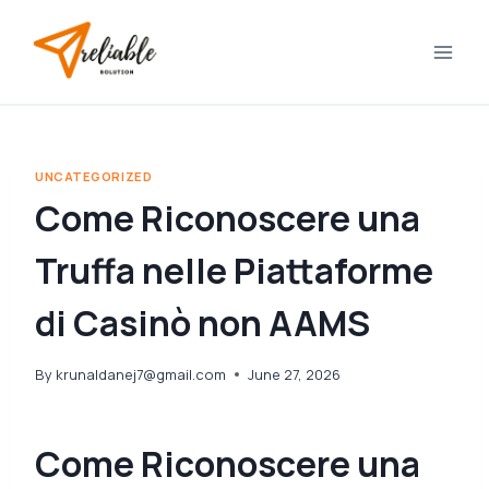
Skip
to
content
UNCATEGORIZED
Come Riconoscere una
Truffa nelle Piattaforme
di Casinò non AAMS
By
krunaldanej7@gmail.com
June 27, 2026
Come Riconoscere una