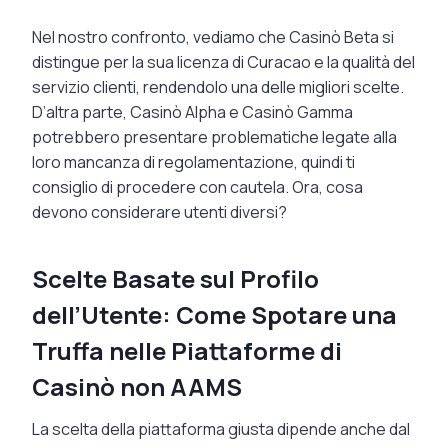
Nel nostro confronto, vediamo che Casinò Beta si
distingue per la sua licenza di Curacao e la qualità del
servizio clienti, rendendolo una delle migliori scelte.
D’altra parte, Casinò Alpha e Casinò Gamma
potrebbero presentare problematiche legate alla
loro mancanza di regolamentazione, quindi ti
consiglio di procedere con cautela. Ora, cosa
devono considerare utenti diversi?
Scelte Basate sul Profilo
dell’Utente: Come Spotare una
Truffa nelle Piattaforme di
Casinò non AAMS
La scelta della piattaforma giusta dipende anche dal