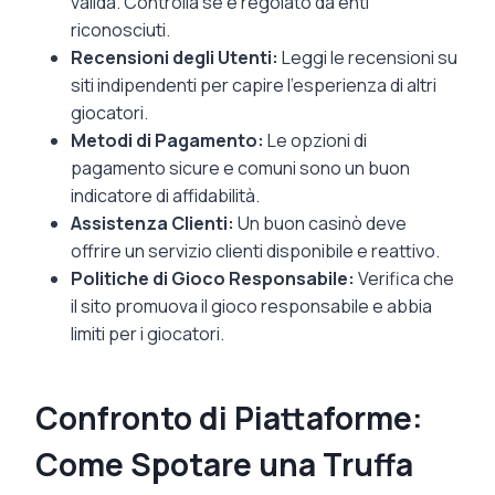
valida. Controlla se è regolato da enti
riconosciuti.
Recensioni degli Utenti:
Leggi le recensioni su
siti indipendenti per capire l’esperienza di altri
giocatori.
Metodi di Pagamento:
Le opzioni di
pagamento sicure e comuni sono un buon
indicatore di affidabilità.
Assistenza Clienti:
Un buon casinò deve
offrire un servizio clienti disponibile e reattivo.
Politiche di Gioco Responsabile:
Verifica che
il sito promuova il gioco responsabile e abbia
limiti per i giocatori.
Confronto di Piattaforme:
Come Spotare una Truffa