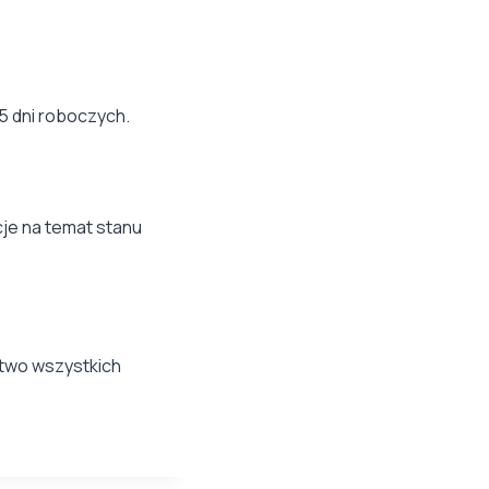
5 dni roboczych.
cje na temat stanu
two wszystkich