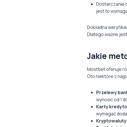
Dostarczanie 
jest to wymag
Dokładna weryfikacj
Dlatego ważne jest
Jakie met
Mostbet oferuje ró
Oto niektóre z naj
Przelewy ba
wynosić od 1 d
Karty kredyt
wymagać dodat
Kryptowaluty