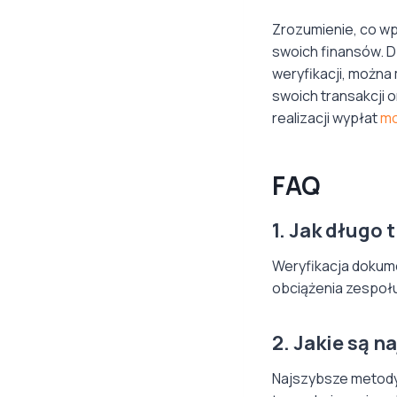
Zrozumienie, co w
swoich finansów. 
weryfikacji, można 
swoich transakcji
realizacji wypłat
mo
FAQ
1. Jak długo
Weryfikacja dokume
obciążenia zespoł
2. Jakie są 
Najszybsze metody 