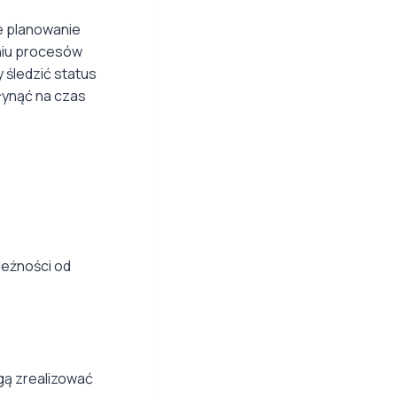
e planowanie
niu procesów
 śledzić status
łynąć na czas
leżności od
gą zrealizować