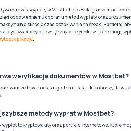
pływa na czas wypłaty w Mostbet, pozwala graczom na lepsz
Dzięki odpowiedniemu dobraniu metod wypłaty oraz zrozumie
maksymalnie skrócić czas oczekiwania na środki. Pamiętaj, aby
 oraz być świadomym zewnętrznych czynników, które mogą wp
stbet aplikacja
.
 trwa weryfikacja dokumentów w Mostbet?
ntów może trwać od kilku godzin do kilku dni roboczych, w za
u.
najszybsze metody wypłat w Mostbet?
wypłat to kryptowaluty oraz portfele internetowe, które mo